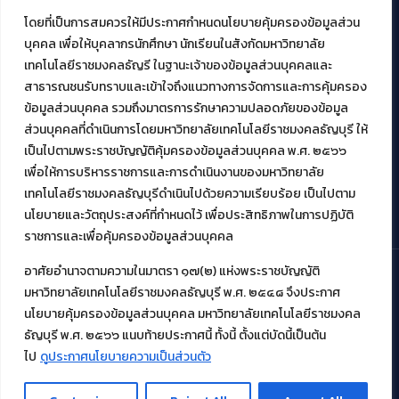
โดยที่เป็นการสมควรให้มีประกาศกำหนดนโยบายคุ้มครองข้อมูลส่วน
บุคคล เพื่อให้บุคลากรนักศึกษา นักเรียนในสังกัดมหาวิทยาลัย
งานบริการวิชาการให้กับหน่วยงานภายนอก
เทคโนโลยีราชมงคลธัญรี ในฐานะเจ้าของข้อมูลส่วนบุคคลและ
สาธารณชนรับทราบและเข้าใจถึงแนวทางการจัดการและการคุ้มครอง
โครงการส่งเสริมและพัฒนาผู้ประกอบการ SME โดย. มทร.ธัญบุรี
ข้อมูลส่วนบุคคล รวมถึงมาตรการรักษาความปลอดภัยของข้อมูล
กิจกรรมการเชื่อมโยงเครือข่ายผู้ให้บริการเครื่องจักรกลทางการ
ส่วนบุคคลที่ดำเนินการโดยมหาวิทยาลัยเทคโนโลยีราชมงคลธัญบุรี ให้
เกษตร ภายใต้โครงการส่งเสริมการรแปรรูปสินค้าเกษตรระดับชุมชน
เป็นไปตามพระราชบัญญัติคุ้มครองข้อมูลส่วนบุคคล พ.ศ. ๒๕๖๖
กรมส่งเสริมอุตสาหกรรม
โครงการยกระดับเศรษฐกิจและสังคมรายตำบลแบบบูรณาการ (1
เพื่อให้การบริหารราชการและการดำเนินงานของมหาวิทยาลัย
ตำบล 1 มหาวิทยาลัย)
เทคโนโลยีราชมงคลธัญบุรีดำเนินไปด้วยความเรียบร้อย เป็นไปตาม
นโยบายและวัตถุประสงค์ที่กำหนดไว้ เพื่อประสิทธิภาพในการปฏิบัติ
ราชการและเพื่อคุ้มครองข้อมูลส่วนบุคคล
อาศัยอำนาจตามความในมาตรา ๑๗(๒) แห่งพระราชบัญญัติ
มหาวิทยาลัยเทคโนโลยีราชมงคลธัญบุรี พ.ศ. ๒๕๔๘ จึงประกาศ
© 2021 สำนักวิทยบริการและเทคโนโลยีสารสนเทศ มหาวิทยาลัย
นโยบายคุ้มครองข้อมูลส่วนบุคคล มหาวิทยาลัยเทคโนโลยีราชมงคล
เทคโนโลยีราชมงคลธัญบุรี
ธัญบุรี พ.ศ. ๒๕๖๖ แนบท้ายประกาศนี้ ทั้งนี้ ตั้งแต่บัดนี้เป็นต้น
ไป
ดูประกาศนโยบายความเป็นส่วนตัว