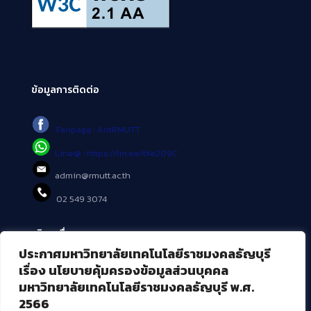
ข้อมูลการติดต่อ
Fanpage : AritRMUTT
Line@ : https://lin.ee/tXe209C
admin@rmutt.ac.th
02 549 3074
บริการอื่นๆ ของ สวส.
ประกาศมหาวิทยาลัยเทคโนโลยีราชมงคลธัญบุรี
ศูนย์สื่อดิจิทัล
เรื่อง นโยบายคุ้มครองข้อมูลส่วนบุคคล
ศูนย์นวัตกรรมและความรู้
มหาวิทยาลัยเทคโนโลยีราชมงคลธัญบุรี พ.ศ.
ศูนย์พัฒนาและบริการนวัตกรรมดิจิทัล
2566
สมัยใหม่ (MoSeC)