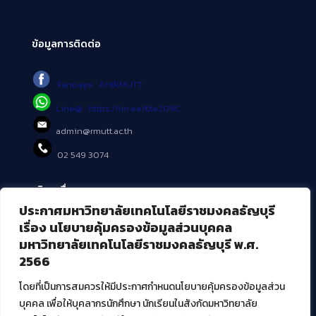
ข้อมูลการติดต่อ
Fanpage : AritRMUTT
Line@ : https://lin.ee/tXe209C
admin@rmutt.ac.th
02 549 3074
บริการอื่นๆ ของ สวส.
ประกาศมหาวิทยาลัยเทคโนโลยีราชมงคลธัญบุรี
ศูนย์สื่อดิจิทัล
เรื่อง นโยบายคุ้มครองข้อมูลส่วนบุคคล
ศูนย์นวัตกรรมและความรู้
มหาวิทยาลัยเทคโนโลยีราชมงคลธัญบุรี พ.ศ.
ศูนย์พัฒนาและบริการนวัตกรรมดิจิทัล
2566
สมัยใหม่ (MoSeC)
โดยที่เป็นการสมควรให้มีประกาศกำหนดนโยบายคุ้มครองข้อมูลส่วน
บุคคล เพื่อให้บุคลากรนักศึกษา นักเรียนในสังกัดมหาวิทยาลัย