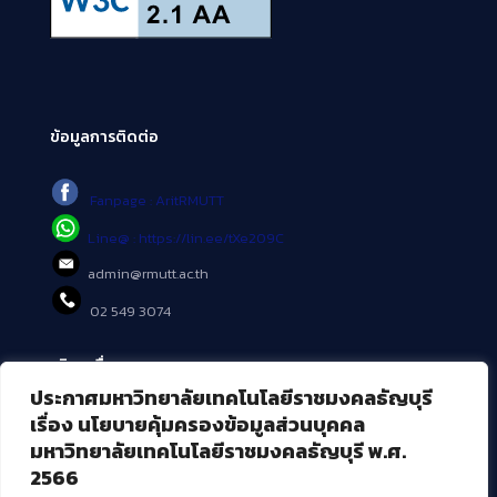
ข้อมูลการติดต่อ
Fanpage : AritRMUTT
Line@ : https://lin.ee/tXe209C
admin@rmutt.ac.th
02 549 3074
บริการอื่นๆ ของ สวส.
ประกาศมหาวิทยาลัยเทคโนโลยีราชมงคลธัญบุรี
ศูนย์สื่อดิจิทัล
เรื่อง นโยบายคุ้มครองข้อมูลส่วนบุคคล
ศูนย์นวัตกรรมและความรู้
มหาวิทยาลัยเทคโนโลยีราชมงคลธัญบุรี พ.ศ.
ศูนย์พัฒนาและบริการนวัตกรรมดิจิทัล
2566
สมัยใหม่ (MoSeC)