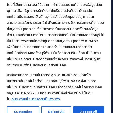
โดยที่เป็นการสมควรให้มีประกาศกำหนดนโยบายคุ้มครองข้อมูลส่วน
บุคคล เพื่อให้บุคลากรนักศึกษา นักเรียนในสังกัดมหาวิทยาลัย
งานบริการวิชาการให้กับหน่วยงานภายนอก
เทคโนโลยีราชมงคลธัญรี ในฐานะเจ้าของข้อมูลส่วนบุคคลและ
สาธารณชนรับทราบและเข้าใจถึงแนวทางการจัดการและการคุ้มครอง
โครงการส่งเสริมและพัฒนาผู้ประกอบการ SME โดย. มทร.ธัญบุรี
ข้อมูลส่วนบุคคล รวมถึงมาตรการรักษาความปลอดภัยของข้อมูล
กิจกรรมการเชื่อมโยงเครือข่ายผู้ให้บริการเครื่องจักรกลทางการ
ส่วนบุคคลที่ดำเนินการโดยมหาวิทยาลัยเทคโนโลยีราชมงคลธัญบุรี ให้
เกษตร ภายใต้โครงการส่งเสริมการรแปรรูปสินค้าเกษตรระดับชุมชน
เป็นไปตามพระราชบัญญัติคุ้มครองข้อมูลส่วนบุคคล พ.ศ. ๒๕๖๖
กรมส่งเสริมอุตสาหกรรม
โครงการยกระดับเศรษฐกิจและสังคมรายตำบลแบบบูรณาการ (1
เพื่อให้การบริหารราชการและการดำเนินงานของมหาวิทยาลัย
ตำบล 1 มหาวิทยาลัย)
เทคโนโลยีราชมงคลธัญบุรีดำเนินไปด้วยความเรียบร้อย เป็นไปตาม
นโยบายและวัตถุประสงค์ที่กำหนดไว้ เพื่อประสิทธิภาพในการปฏิบัติ
ราชการและเพื่อคุ้มครองข้อมูลส่วนบุคคล
อาศัยอำนาจตามความในมาตรา ๑๗(๒) แห่งพระราชบัญญัติ
มหาวิทยาลัยเทคโนโลยีราชมงคลธัญบุรี พ.ศ. ๒๕๔๘ จึงประกาศ
© 2021 สำนักวิทยบริการและเทคโนโลยีสารสนเทศ มหาวิทยาลัย
นโยบายคุ้มครองข้อมูลส่วนบุคคล มหาวิทยาลัยเทคโนโลยีราชมงคล
เทคโนโลยีราชมงคลธัญบุรี
ธัญบุรี พ.ศ. ๒๕๖๖ แนบท้ายประกาศนี้ ทั้งนี้ ตั้งแต่บัดนี้เป็นต้น
ไป
ดูประกาศนโยบายความเป็นส่วนตัว
Customize
Reject All
Accept All