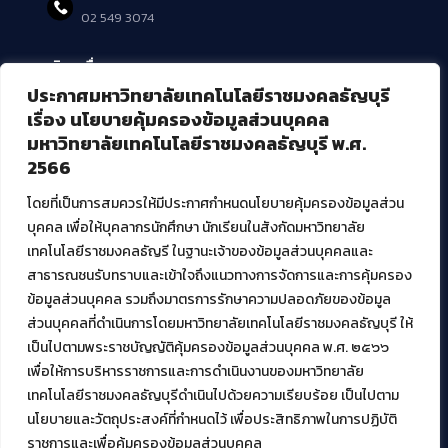
02 549 3074
บริการอื่นๆ ของ สวส.
ประกาศมหาวิทยาลัยเทคโนโลยีราชมงคลธัญบุรี
ศูนย์สื่อดิจิทัล
เรื่อง นโยบายคุ้มครองข้อมูลส่วนบุคคล
ศูนย์นวัตกรรมและความรู้
มหาวิทยาลัยเทคโนโลยีราชมงคลธัญบุรี พ.ศ.
ศูนย์พัฒนาและบริการนวัตกรรมดิจิทัล
2566
สมัยใหม่ (MoSeC)
โดยที่เป็นการสมควรให้มีประกาศกำหนดนโยบายคุ้มครองข้อมูลส่วน
บุคคล เพื่อให้บุคลากรนักศึกษา นักเรียนในสังกัดมหาวิทยาลัย
งานบริการวิชาการให้กับหน่วยงานภายนอก
เทคโนโลยีราชมงคลธัญรี ในฐานะเจ้าของข้อมูลส่วนบุคคลและ
สาธารณชนรับทราบและเข้าใจถึงแนวทางการจัดการและการคุ้มครอง
โครงการส่งเสริมและพัฒนาผู้ประกอบการ SME โดย. มทร.ธัญบุรี
ข้อมูลส่วนบุคคล รวมถึงมาตรการรักษาความปลอดภัยของข้อมูล
กิจกรรมการเชื่อมโยงเครือข่ายผู้ให้บริการเครื่องจักรกลทางการ
ส่วนบุคคลที่ดำเนินการโดยมหาวิทยาลัยเทคโนโลยีราชมงคลธัญบุรี ให้
เกษตร ภายใต้โครงการส่งเสริมการรแปรรูปสินค้าเกษตรระดับชุมชน
เป็นไปตามพระราชบัญญัติคุ้มครองข้อมูลส่วนบุคคล พ.ศ. ๒๕๖๖
กรมส่งเสริมอุตสาหกรรม
โครงการยกระดับเศรษฐกิจและสังคมรายตำบลแบบบูรณาการ (1
เพื่อให้การบริหารราชการและการดำเนินงานของมหาวิทยาลัย
ตำบล 1 มหาวิทยาลัย)
เทคโนโลยีราชมงคลธัญบุรีดำเนินไปด้วยความเรียบร้อย เป็นไปตาม
นโยบายและวัตถุประสงค์ที่กำหนดไว้ เพื่อประสิทธิภาพในการปฏิบัติ
ราชการและเพื่อคุ้มครองข้อมูลส่วนบุคคล