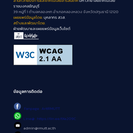
สำนักวิทยบริการและเทคโนโลยีสารสนเทศ
มหาวิทยาลัยเทคโนโลยี
ราชมงคลธัญบุรี
39 หมู่ที่ 1 ตำบลคลองหก อำเภอคลองหลวง จังหวัดปทุมธานี 12120
เผยแพร่ข้อมูลโดย.
บุคลากร สวส.
สร้างและพัฒนาโดย.
ฝ่ายพัฒนาและเผยแพร่ข้อมูลเว็บไซต์
ข้อมูลการติดต่อ
Fanpage : AritRMUTT
Line@ : https://lin.ee/tXe209C
admin@rmutt.ac.th