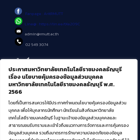
Fanpage : AritRMUTT
Line@ : https://lin.ee/tXe209C
admin@rmutt.ac.th
02 549 3074
บริการอื่นๆ ของ สวส.
ประกาศมหาวิทยาลัยเทคโนโลยีราชมงคลธัญบุรี
ศูนย์สื่อดิจิทัล
เรื่อง นโยบายคุ้มครองข้อมูลส่วนบุคคล
ศูนย์นวัตกรรมและความรู้
มหาวิทยาลัยเทคโนโลยีราชมงคลธัญบุรี พ.ศ.
ศูนย์พัฒนาและบริการนวัตกรรมดิจิทัล
2566
สมัยใหม่ (MoSeC)
โดยที่เป็นการสมควรให้มีประกาศกำหนดนโยบายคุ้มครองข้อมูลส่วน
บุคคล เพื่อให้บุคลากรนักศึกษา นักเรียนในสังกัดมหาวิทยาลัย
งานบริการวิชาการให้กับหน่วยงานภายนอก
เทคโนโลยีราชมงคลธัญรี ในฐานะเจ้าของข้อมูลส่วนบุคคลและ
สาธารณชนรับทราบและเข้าใจถึงแนวทางการจัดการและการคุ้มครอง
โครงการส่งเสริมและพัฒนาผู้ประกอบการ SME โดย. มทร.ธัญบุรี
ข้อมูลส่วนบุคคล รวมถึงมาตรการรักษาความปลอดภัยของข้อมูล
กิจกรรมการเชื่อมโยงเครือข่ายผู้ให้บริการเครื่องจักรกลทางการ