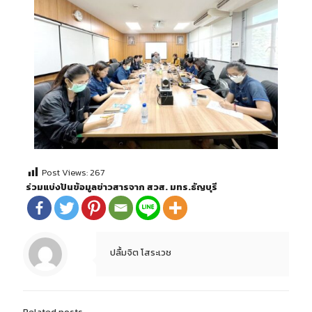
Post Views:
267
ร่วมแบ่งปันข้อมูลข่าวสารจาก สวส. มทร.ธัญบุรี
ปลื้มจิต โสระเวช
Related posts