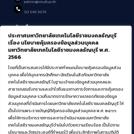
admin@rmutt.ac.th
02 549 3074
บริการอื่นๆ ของ สวส.
ประกาศมหาวิทยาลัยเทคโนโลยีราชมงคลธัญบุรี
ศูนย์สื่อดิจิทัล
เรื่อง นโยบายคุ้มครองข้อมูลส่วนบุคคล
ศูนย์นวัตกรรมและความรู้
มหาวิทยาลัยเทคโนโลยีราชมงคลธัญบุรี พ.ศ.
ศูนย์พัฒนาและบริการนวัตกรรมดิจิทัล
2566
สมัยใหม่ (MoSeC)
โดยที่เป็นการสมควรให้มีประกาศกำหนดนโยบายคุ้มครองข้อมูลส่วน
บุคคล เพื่อให้บุคลากรนักศึกษา นักเรียนในสังกัดมหาวิทยาลัย
งานบริการวิชาการให้กับหน่วยงานภายนอก
เทคโนโลยีราชมงคลธัญรี ในฐานะเจ้าของข้อมูลส่วนบุคคลและ
สาธารณชนรับทราบและเข้าใจถึงแนวทางการจัดการและการคุ้มครอง
โครงการส่งเสริมและพัฒนาผู้ประกอบการ SME โดย. มทร.ธัญบุรี
ข้อมูลส่วนบุคคล รวมถึงมาตรการรักษาความปลอดภัยของข้อมูล
กิจกรรมการเชื่อมโยงเครือข่ายผู้ให้บริการเครื่องจักรกลทางการ
ส่วนบุคคลที่ดำเนินการโดยมหาวิทยาลัยเทคโนโลยีราชมงคลธัญบุรี ให้
เกษตร ภายใต้โครงการส่งเสริมการรแปรรูปสินค้าเกษตรระดับชุมชน
เป็นไปตามพระราชบัญญัติคุ้มครองข้อมูลส่วนบุคคล พ.ศ. ๒๕๖๖
กรมส่งเสริมอุตสาหกรรม
โครงการยกระดับเศรษฐกิจและสังคมรายตำบลแบบบูรณาการ (1
เพื่อให้การบริหารราชการและการดำเนินงานของมหาวิทยาลัย
ตำบล 1 มหาวิทยาลัย)
เทคโนโลยีราชมงคลธัญบุรีดำเนินไปด้วยความเรียบร้อย เป็นไปตาม
นโยบายและวัตถุประสงค์ที่กำหนดไว้ เพื่อประสิทธิภาพในการปฏิบัติ