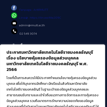
Fanpage : AritRMUTT
Line@ : https://lin.ee/tXe209C
admin@rmutt.ac.th
02 549 3074
บริการอื่นๆ ของ สวส.
ประกาศมหาวิทยาลัยเทคโนโลยีราชมงคลธัญบุรี
ศูนย์สื่อดิจิทัล
เรื่อง นโยบายคุ้มครองข้อมูลส่วนบุคคล
ศูนย์นวัตกรรมและความรู้
มหาวิทยาลัยเทคโนโลยีราชมงคลธัญบุรี พ.ศ.
ศูนย์พัฒนาและบริการนวัตกรรมดิจิทัล
2566
สมัยใหม่ (MoSeC)
โดยที่เป็นการสมควรให้มีประกาศกำหนดนโยบายคุ้มครองข้อมูลส่วน
บุคคล เพื่อให้บุคลากรนักศึกษา นักเรียนในสังกัดมหาวิทยาลัย
งานบริการวิชาการให้กับหน่วยงานภายนอก
เทคโนโลยีราชมงคลธัญรี ในฐานะเจ้าของข้อมูลส่วนบุคคลและ
สาธารณชนรับทราบและเข้าใจถึงแนวทางการจัดการและการคุ้มครอง
โครงการส่งเสริมและพัฒนาผู้ประกอบการ SME โดย. มทร.ธัญบุรี
ข้อมูลส่วนบุคคล รวมถึงมาตรการรักษาความปลอดภัยของข้อมูล
กิจกรรมการเชื่อมโยงเครือข่ายผู้ให้บริการเครื่องจักรกลทางการ
ส่วนบุคคลที่ดำเนินการโดยมหาวิทยาลัยเทคโนโลยีราชมงคลธัญบุรี ให้