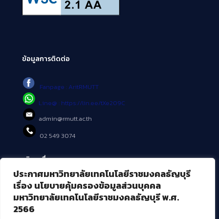
ข้อมูลการติดต่อ
Fanpage : AritRMUTT
Line@ : https://lin.ee/tXe209C
admin@rmutt.ac.th
02 549 3074
บริการอื่นๆ ของ สวส.
ประกาศมหาวิทยาลัยเทคโนโลยีราชมงคลธัญบุรี
ศูนย์สื่อดิจิทัล
เรื่อง นโยบายคุ้มครองข้อมูลส่วนบุคคล
ศูนย์นวัตกรรมและความรู้
มหาวิทยาลัยเทคโนโลยีราชมงคลธัญบุรี พ.ศ.
ศูนย์พัฒนาและบริการนวัตกรรมดิจิทัล
2566
สมัยใหม่ (MoSeC)