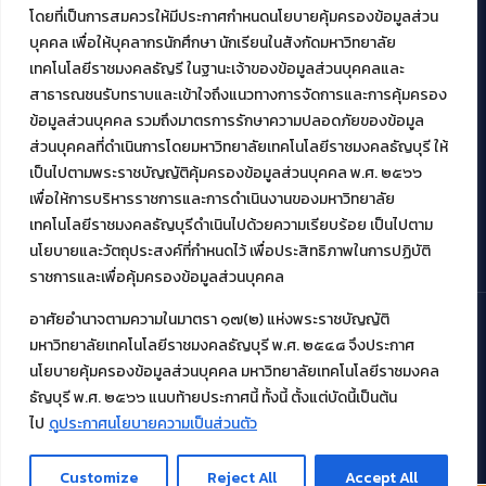
โดยที่เป็นการสมควรให้มีประกาศกำหนดนโยบายคุ้มครองข้อมูลส่วน
บุคคล เพื่อให้บุคลากรนักศึกษา นักเรียนในสังกัดมหาวิทยาลัย
งานบริการวิชาการให้กับหน่วยงานภายนอก
เทคโนโลยีราชมงคลธัญรี ในฐานะเจ้าของข้อมูลส่วนบุคคลและ
สาธารณชนรับทราบและเข้าใจถึงแนวทางการจัดการและการคุ้มครอง
โครงการส่งเสริมและพัฒนาผู้ประกอบการ SME โดย. มทร.ธัญบุรี
ข้อมูลส่วนบุคคล รวมถึงมาตรการรักษาความปลอดภัยของข้อมูล
กิจกรรมการเชื่อมโยงเครือข่ายผู้ให้บริการเครื่องจักรกลทางการ
ส่วนบุคคลที่ดำเนินการโดยมหาวิทยาลัยเทคโนโลยีราชมงคลธัญบุรี ให้
เกษตร ภายใต้โครงการส่งเสริมการรแปรรูปสินค้าเกษตรระดับชุมชน
เป็นไปตามพระราชบัญญัติคุ้มครองข้อมูลส่วนบุคคล พ.ศ. ๒๕๖๖
กรมส่งเสริมอุตสาหกรรม
โครงการยกระดับเศรษฐกิจและสังคมรายตำบลแบบบูรณาการ (1
เพื่อให้การบริหารราชการและการดำเนินงานของมหาวิทยาลัย
ตำบล 1 มหาวิทยาลัย)
เทคโนโลยีราชมงคลธัญบุรีดำเนินไปด้วยความเรียบร้อย เป็นไปตาม
นโยบายและวัตถุประสงค์ที่กำหนดไว้ เพื่อประสิทธิภาพในการปฏิบัติ
ราชการและเพื่อคุ้มครองข้อมูลส่วนบุคคล
อาศัยอำนาจตามความในมาตรา ๑๗(๒) แห่งพระราชบัญญัติ
มหาวิทยาลัยเทคโนโลยีราชมงคลธัญบุรี พ.ศ. ๒๕๔๘ จึงประกาศ
© 2021 สำนักวิทยบริการและเทคโนโลยีสารสนเทศ มหาวิทยาลัย
นโยบายคุ้มครองข้อมูลส่วนบุคคล มหาวิทยาลัยเทคโนโลยีราชมงคล
เทคโนโลยีราชมงคลธัญบุรี
ธัญบุรี พ.ศ. ๒๕๖๖ แนบท้ายประกาศนี้ ทั้งนี้ ตั้งแต่บัดนี้เป็นต้น
ไป
ดูประกาศนโยบายความเป็นส่วนตัว
Customize
Reject All
Accept All