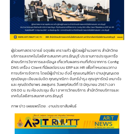
ผู้ช่วยศาสตราจารย์ จตุรพิธ เกราะแก้ว ผู้ช่วยผู้อำนวยการ สำนักวิทย
บริการและเทคโนโลยีสารสนเทศ มทร.ธัญบุรี ประธานการประชุมหารือ
ฝ่ายบริการวิชาการและข้อมูล เกี่ยวกับผลกระทบที่เกิดจากการ Config
DNS เครื่อง Client ที่มีผลต่อระบบ ERP และ HR เพื่อกำหนดแนวทาง
การบริหารจัดการ โดยมีผู้เข้าร่วม ดังนี้ คุณเบญสิร์ยา ปานปุญญเดช
คุณปิยนุช เจียงแจ่มจิต คุณญาณิภา จันทร์บำรุง คุณจุฑารัตน์ เหมาะใจ
และ คุณขัตติยาพร ลพสุนทร วันพฤหัสบดีที่ 13 มิถุนายน 2567 เวลา
09.00 น. ณ ห้องประชุม ชั้น 1 อาคารวิทยบริการ สำนักวิทยบริการและ
เทคโนโลยีสารสนเทศ มทร.ธัญบุรี
ภาพ ข่าว เผยแพร่โดย : งานประชาสัมพันธ์