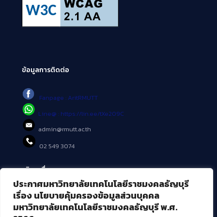
ข้อมูลการติดต่อ
Fanpage : AritRMUTT
Line@ : https://lin.ee/tXe209C
admin@rmutt.ac.th
02 549 3074
บริการอื่นๆ ของ สวส.
ประกาศมหาวิทยาลัยเทคโนโลยีราชมงคลธัญบุรี
ศูนย์สื่อดิจิทัล
เรื่อง นโยบายคุ้มครองข้อมูลส่วนบุคคล
ศูนย์นวัตกรรมและความรู้
มหาวิทยาลัยเทคโนโลยีราชมงคลธัญบุรี พ.ศ.
ศูนย์พัฒนาและบริการนวัตกรรมดิจิทัล