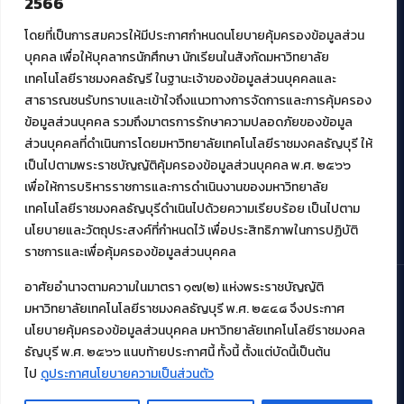
2566
สมัยใหม่ (MoSeC)
โดยที่เป็นการสมควรให้มีประกาศกำหนดนโยบายคุ้มครองข้อมูลส่วน
บุคคล เพื่อให้บุคลากรนักศึกษา นักเรียนในสังกัดมหาวิทยาลัย
งานบริการวิชาการให้กับหน่วยงานภายนอก
เทคโนโลยีราชมงคลธัญรี ในฐานะเจ้าของข้อมูลส่วนบุคคลและ
สาธารณชนรับทราบและเข้าใจถึงแนวทางการจัดการและการคุ้มครอง
โครงการส่งเสริมและพัฒนาผู้ประกอบการ SME โดย. มทร.ธัญบุรี
ข้อมูลส่วนบุคคล รวมถึงมาตรการรักษาความปลอดภัยของข้อมูล
กิจกรรมการเชื่อมโยงเครือข่ายผู้ให้บริการเครื่องจักรกลทางการ
ส่วนบุคคลที่ดำเนินการโดยมหาวิทยาลัยเทคโนโลยีราชมงคลธัญบุรี ให้
เกษตร ภายใต้โครงการส่งเสริมการรแปรรูปสินค้าเกษตรระดับชุมชน
เป็นไปตามพระราชบัญญัติคุ้มครองข้อมูลส่วนบุคคล พ.ศ. ๒๕๖๖
กรมส่งเสริมอุตสาหกรรม
โครงการยกระดับเศรษฐกิจและสังคมรายตำบลแบบบูรณาการ (1
เพื่อให้การบริหารราชการและการดำเนินงานของมหาวิทยาลัย
ตำบล 1 มหาวิทยาลัย)
เทคโนโลยีราชมงคลธัญบุรีดำเนินไปด้วยความเรียบร้อย เป็นไปตาม
นโยบายและวัตถุประสงค์ที่กำหนดไว้ เพื่อประสิทธิภาพในการปฏิบัติ
ราชการและเพื่อคุ้มครองข้อมูลส่วนบุคคล
อาศัยอำนาจตามความในมาตรา ๑๗(๒) แห่งพระราชบัญญัติ
มหาวิทยาลัยเทคโนโลยีราชมงคลธัญบุรี พ.ศ. ๒๕๔๘ จึงประกาศ
© 2021 สำนักวิทยบริการและเทคโนโลยีสารสนเทศ มหาวิทยาลัย
นโยบายคุ้มครองข้อมูลส่วนบุคคล มหาวิทยาลัยเทคโนโลยีราชมงคล
เทคโนโลยีราชมงคลธัญบุรี
ธัญบุรี พ.ศ. ๒๕๖๖ แนบท้ายประกาศนี้ ทั้งนี้ ตั้งแต่บัดนี้เป็นต้น
ไป
ดูประกาศนโยบายความเป็นส่วนตัว