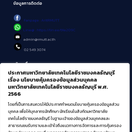
ข้อมูลการติดต่อ
Fanpage : AritRMUTT
Line@ : https://lin.ee/tXe209C
admin@rmutt.ac.th
02 549 3074
บริการอื่นๆ ของ สวส.
ประกาศมหาวิทยาลัยเทคโนโลยีราชมงคลธัญบุรี
ศูนย์สื่อดิจิทัล
เรื่อง นโยบายคุ้มครองข้อมูลส่วนบุคคล
ศูนย์นวัตกรรมและความรู้
มหาวิทยาลัยเทคโนโลยีราชมงคลธัญบุรี พ.ศ.
ศูนย์พัฒนาและบริการนวัตกรรมดิจิทัล
2566
สมัยใหม่ (MoSeC)
โดยที่เป็นการสมควรให้มีประกาศกำหนดนโยบายคุ้มครองข้อมูลส่วน
บุคคล เพื่อให้บุคลากรนักศึกษา นักเรียนในสังกัดมหาวิทยาลัย
งานบริการวิชาการให้กับหน่วยงานภายนอก
เทคโนโลยีราชมงคลธัญรี ในฐานะเจ้าของข้อมูลส่วนบุคคลและ
สาธารณชนรับทราบและเข้าใจถึงแนวทางการจัดการและการคุ้มครอง
โครงการส่งเสริมและพัฒนาผู้ประกอบการ SME โดย. มทร.ธัญบุรี