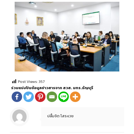
Post Views:
357
ร่วมแบ่งปันข้อมูลข่าวสารจาก สวส. มทร.ธัญบุรี
ปลื้มจิต โสระเวช