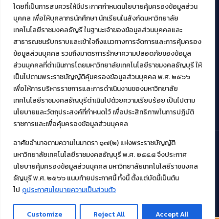
โดยที่เป็นการสมควรให้มีประกาศกำหนดนโยบายคุ้มครองข้อมูลส่วน
บุคคล เพื่อให้บุคลากรนักศึกษา นักเรียนในสังกัดมหาวิทยาลัย
งานบริการวิชาการให้กับหน่วยงานภายนอก
เทคโนโลยีราชมงคลธัญรี ในฐานะเจ้าของข้อมูลส่วนบุคคลและ
สาธารณชนรับทราบและเข้าใจถึงแนวทางการจัดการและการคุ้มครอง
โครงการส่งเสริมและพัฒนาผู้ประกอบการ SME โดย. มทร.ธัญบุรี
ข้อมูลส่วนบุคคล รวมถึงมาตรการรักษาความปลอดภัยของข้อมูล
กิจกรรมการเชื่อมโยงเครือข่ายผู้ให้บริการเครื่องจักรกลทางการ
ส่วนบุคคลที่ดำเนินการโดยมหาวิทยาลัยเทคโนโลยีราชมงคลธัญบุรี ให้
เกษตร ภายใต้โครงการส่งเสริมการรแปรรูปสินค้าเกษตรระดับชุมชน
เป็นไปตามพระราชบัญญัติคุ้มครองข้อมูลส่วนบุคคล พ.ศ. ๒๕๖๖
กรมส่งเสริมอุตสาหกรรม
โครงการยกระดับเศรษฐกิจและสังคมรายตำบลแบบบูรณาการ (1
เพื่อให้การบริหารราชการและการดำเนินงานของมหาวิทยาลัย
ตำบล 1 มหาวิทยาลัย)
เทคโนโลยีราชมงคลธัญบุรีดำเนินไปด้วยความเรียบร้อย เป็นไปตาม
นโยบายและวัตถุประสงค์ที่กำหนดไว้ เพื่อประสิทธิภาพในการปฏิบัติ
ราชการและเพื่อคุ้มครองข้อมูลส่วนบุคคล
อาศัยอำนาจตามความในมาตรา ๑๗(๒) แห่งพระราชบัญญัติ
มหาวิทยาลัยเทคโนโลยีราชมงคลธัญบุรี พ.ศ. ๒๕๔๘ จึงประกาศ
© 2021 สำนักวิทยบริการและเทคโนโลยีสารสนเทศ มหาวิทยาลัย
นโยบายคุ้มครองข้อมูลส่วนบุคคล มหาวิทยาลัยเทคโนโลยีราชมงคล
เทคโนโลยีราชมงคลธัญบุรี
ธัญบุรี พ.ศ. ๒๕๖๖ แนบท้ายประกาศนี้ ทั้งนี้ ตั้งแต่บัดนี้เป็นต้น
ไป
ดูประกาศนโยบายความเป็นส่วนตัว
Customize
Reject All
Accept All