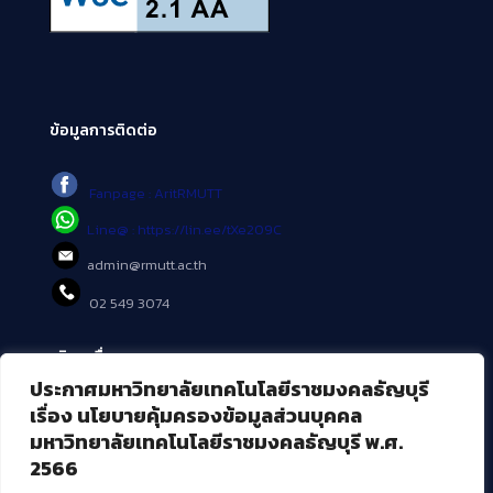
ข้อมูลการติดต่อ
Fanpage : AritRMUTT
Line@ : https://lin.ee/tXe209C
admin@rmutt.ac.th
02 549 3074
บริการอื่นๆ ของ สวส.
ประกาศมหาวิทยาลัยเทคโนโลยีราชมงคลธัญบุรี
ศูนย์สื่อดิจิทัล
เรื่อง นโยบายคุ้มครองข้อมูลส่วนบุคคล
ศูนย์นวัตกรรมและความรู้
มหาวิทยาลัยเทคโนโลยีราชมงคลธัญบุรี พ.ศ.
ศูนย์พัฒนาและบริการนวัตกรรมดิจิทัล
2566
สมัยใหม่ (MoSeC)