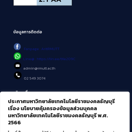
ข้อมูลการติดต่อ
Fanpage : AritRMUTT
Line@ : https://lin.ee/tXe209C
admin@rmutt.ac.th
02 549 3074
บริการอื่นๆ ของ สวส.
ประกาศมหาวิทยาลัยเทคโนโลยีราชมงคลธัญบุรี
ศูนย์สื่อดิจิทัล
เรื่อง นโยบายคุ้มครองข้อมูลส่วนบุคคล
ศูนย์นวัตกรรมและความรู้
มหาวิทยาลัยเทคโนโลยีราชมงคลธัญบุรี พ.ศ.
ศูนย์พัฒนาและบริการนวัตกรรมดิจิทัล
2566
สมัยใหม่ (MoSeC)