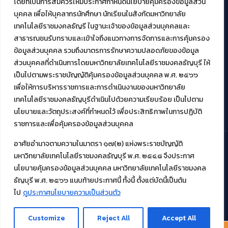
โดยที่เป็นการสมควรให้มีประกาศกำหนดนโยบายคุ้มครองข้อมูลส่วน
บุคคล เพื่อให้บุคลากรนักศึกษา นักเรียนในสังกัดมหาวิทยาลัย
งานบริการวิชาการให้กับหน่วยงานภายนอก
เทคโนโลยีราชมงคลธัญรี ในฐานะเจ้าของข้อมูลส่วนบุคคลและ
สาธารณชนรับทราบและเข้าใจถึงแนวทางการจัดการและการคุ้มครอง
โครงการส่งเสริมและพัฒนาผู้ประกอบการ SME โดย. มทร.ธัญบุรี
ข้อมูลส่วนบุคคล รวมถึงมาตรการรักษาความปลอดภัยของข้อมูล
กิจกรรมการเชื่อมโยงเครือข่ายผู้ให้บริการเครื่องจักรกลทางการ
ส่วนบุคคลที่ดำเนินการโดยมหาวิทยาลัยเทคโนโลยีราชมงคลธัญบุรี ให้
เกษตร ภายใต้โครงการส่งเสริมการรแปรรูปสินค้าเกษตรระดับชุมชน
เป็นไปตามพระราชบัญญัติคุ้มครองข้อมูลส่วนบุคคล พ.ศ. ๒๕๖๖
กรมส่งเสริมอุตสาหกรรม
โครงการยกระดับเศรษฐกิจและสังคมรายตำบลแบบบูรณาการ (1
เพื่อให้การบริหารราชการและการดำเนินงานของมหาวิทยาลัย
ตำบล 1 มหาวิทยาลัย)
เทคโนโลยีราชมงคลธัญบุรีดำเนินไปด้วยความเรียบร้อย เป็นไปตาม
นโยบายและวัตถุประสงค์ที่กำหนดไว้ เพื่อประสิทธิภาพในการปฏิบัติ
ราชการและเพื่อคุ้มครองข้อมูลส่วนบุคคล
อาศัยอำนาจตามความในมาตรา ๑๗(๒) แห่งพระราชบัญญัติ
มหาวิทยาลัยเทคโนโลยีราชมงคลธัญบุรี พ.ศ. ๒๕๔๘ จึงประกาศ
© 2021 สำนักวิทยบริการและเทคโนโลยีสารสนเทศ มหาวิทยาลัย
นโยบายคุ้มครองข้อมูลส่วนบุคคล มหาวิทยาลัยเทคโนโลยีราชมงคล
เทคโนโลยีราชมงคลธัญบุรี
ธัญบุรี พ.ศ. ๒๕๖๖ แนบท้ายประกาศนี้ ทั้งนี้ ตั้งแต่บัดนี้เป็นต้น
ไป
ดูประกาศนโยบายความเป็นส่วนตัว
Customize
Reject All
Accept All