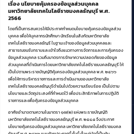
ศูนย์สื่อดิจิทัล
เรื่อง นโยบายคุ้มครองข้อมูลส่วนบุคคล
ศูนย์นวัตกรรมและความรู้
มหาวิทยาลัยเทคโนโลยีราชมงคลธัญบุรี พ.ศ.
ศูนย์พัฒนาและบริการนวัตกรรมดิจิทัล
2566
สมัยใหม่ (MoSeC)
โดยที่เป็นการสมควรให้มีประกาศกำหนดนโยบายคุ้มครองข้อมูลส่วน
บุคคล เพื่อให้บุคลากรนักศึกษา นักเรียนในสังกัดมหาวิทยาลัย
งานบริการวิชาการให้กับหน่วยงานภายนอก
เทคโนโลยีราชมงคลธัญรี ในฐานะเจ้าของข้อมูลส่วนบุคคลและ
สาธารณชนรับทราบและเข้าใจถึงแนวทางการจัดการและการคุ้มครอง
โครงการส่งเสริมและพัฒนาผู้ประกอบการ SME โดย. มทร.ธัญบุรี
ข้อมูลส่วนบุคคล รวมถึงมาตรการรักษาความปลอดภัยของข้อมูล
กิจกรรมการเชื่อมโยงเครือข่ายผู้ให้บริการเครื่องจักรกลทางการ
ส่วนบุคคลที่ดำเนินการโดยมหาวิทยาลัยเทคโนโลยีราชมงคลธัญบุรี ให้
เกษตร ภายใต้โครงการส่งเสริมการรแปรรูปสินค้าเกษตรระดับชุมชน
เป็นไปตามพระราชบัญญัติคุ้มครองข้อมูลส่วนบุคคล พ.ศ. ๒๕๖๖
กรมส่งเสริมอุตสาหกรรม
โครงการยกระดับเศรษฐกิจและสังคมรายตำบลแบบบูรณาการ (1
เพื่อให้การบริหารราชการและการดำเนินงานของมหาวิทยาลัย
ตำบล 1 มหาวิทยาลัย)
เทคโนโลยีราชมงคลธัญบุรีดำเนินไปด้วยความเรียบร้อย เป็นไปตาม
นโยบายและวัตถุประสงค์ที่กำหนดไว้ เพื่อประสิทธิภาพในการปฏิบัติ
ราชการและเพื่อคุ้มครองข้อมูลส่วนบุคคล
อาศัยอำนาจตามความในมาตรา ๑๗(๒) แห่งพระราชบัญญัติ
มหาวิทยาลัยเทคโนโลยีราชมงคลธัญบุรี พ.ศ. ๒๕๔๘ จึงประกาศ
© 2021 สำนักวิทยบริการและเทคโนโลยีสารสนเทศ มหาวิทยาลัย
นโยบายคุ้มครองข้อมูลส่วนบุคคล มหาวิทยาลัยเทคโนโลยีราชมงคล
เทคโนโลยีราชมงคลธัญบุรี
ธัญบุรี พ.ศ. ๒๕๖๖ แนบท้ายประกาศนี้ ทั้งนี้ ตั้งแต่บัดนี้เป็นต้น