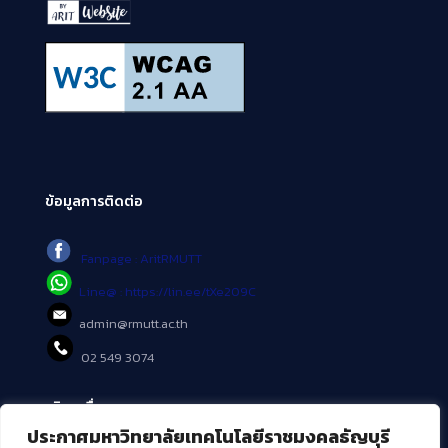
ข้อมูลการติดต่อ
Fanpage : AritRMUTT
Line@ : https://lin.ee/tXe209C
admin@rmutt.ac.th
02 549 3074
บริการอื่นๆ ของ สวส.
ประกาศมหาวิทยาลัยเทคโนโลยีราชมงคลธัญบุรี