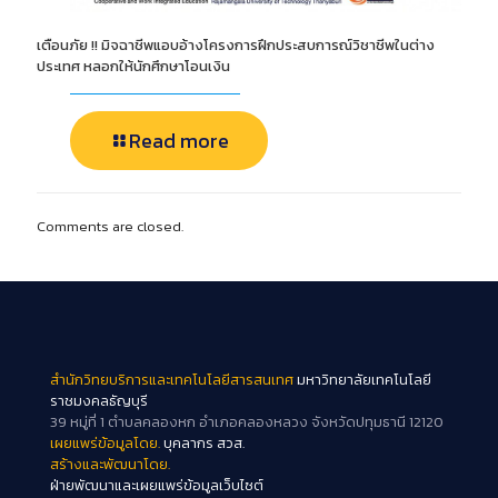
เตือนภัย !! มิจฉาชีพแอบอ้างโครงการฝึกประสบการณ์วิชาชีพในต่าง
ประเทศ หลอกให้นักศึกษาโอนเงิน
Read more
Comments are closed.
สำนักวิทยบริการและเทคโนโลยีสารสนเทศ
มหาวิทยาลัยเทคโนโลยี
ราชมงคลธัญบุรี
39 หมู่ที่ 1 ตำบลคลองหก อำเภอคลองหลวง จังหวัดปทุมธานี 12120
เผยแพร่ข้อมูลโดย.
บุคลากร สวส.
สร้างและพัฒนาโดย.
ฝ่ายพัฒนาและเผยแพร่ข้อมูลเว็บไซต์