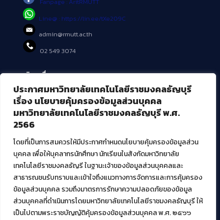
Fanpage : AritRMUTT
Line@ : https://lin.ee/tXe209C
admin@rmutt.ac.th
02 549 3074
บริการอื่นๆ ของ สวส.
ประกาศมหาวิทยาลัยเทคโนโลยีราชมงคลธัญบุรี
ศูนย์สื่อดิจิทัล
เรื่อง นโยบายคุ้มครองข้อมูลส่วนบุคคล
ศูนย์นวัตกรรมและความรู้
มหาวิทยาลัยเทคโนโลยีราชมงคลธัญบุรี พ.ศ.
ศูนย์พัฒนาและบริการนวัตกรรมดิจิทัล
2566
สมัยใหม่ (MoSeC)
โดยที่เป็นการสมควรให้มีประกาศกำหนดนโยบายคุ้มครองข้อมูลส่วน
บุคคล เพื่อให้บุคลากรนักศึกษา นักเรียนในสังกัดมหาวิทยาลัย
งานบริการวิชาการให้กับหน่วยงานภายนอก
เทคโนโลยีราชมงคลธัญรี ในฐานะเจ้าของข้อมูลส่วนบุคคลและ
สาธารณชนรับทราบและเข้าใจถึงแนวทางการจัดการและการคุ้มครอง
โครงการส่งเสริมและพัฒนาผู้ประกอบการ SME โดย. มทร.ธัญบุรี
ข้อมูลส่วนบุคคล รวมถึงมาตรการรักษาความปลอดภัยของข้อมูล
กิจกรรมการเชื่อมโยงเครือข่ายผู้ให้บริการเครื่องจักรกลทางการ
ส่วนบุคคลที่ดำเนินการโดยมหาวิทยาลัยเทคโนโลยีราชมงคลธัญบุรี ให้
เกษตร ภายใต้โครงการส่งเสริมการรแปรรูปสินค้าเกษตรระดับชุมชน
เป็นไปตามพระราชบัญญัติคุ้มครองข้อมูลส่วนบุคคล พ.ศ. ๒๕๖๖
กรมส่งเสริมอุตสาหกรรม