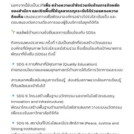
นอกจากนี้ยังเป็นเวที
เพื่อ สร้างความเข้าใจร่วมกันด้านภารกิจหลัก
ของสำนักฯ และเปิดพื้นที่ให้บุคลากรทุกระดับได้ร่วมแสดงความ
คิดเห็น
เสนอแนวทางเพื่อพัฒนาองค์กรอย่างโปร่งใส เข้มแข็ง และ
ตอบสนองต่อความต้องการของผู้รับบริการในยุคดิจิทัล
ผลลัพธ์ด้านความยั่งยืนและการเชื่อมโยงกับ SDGs
กิจกรรมพบประชาคม ครั้งที่ 1 นับเป็นกลไกที่ช่วยสร้างวัฒนธรรม
องค์กรที่มีคุณภาพ โปร่งใส และมีส่วนร่วม ซึ่งเชื่อมโยงกับเป้าหมายการ
พัฒนาที่ยั่งยืน (SDGs) ดังนี้
SDG 4: การศึกษาที่มีคุณภาพ (Quality Education)
ถ่ายทอดนโยบายและแผนยุทธศาสตร์ด้านการให้บริการวิชาการและระบบ
สารสนเทศเพื่อสนับสนุนการเรียนรู้ ส่งเสริมสภาพแวดล้อมการเรียนรู้
ที่ทันสมัยและเข้าถึงได้
SDG 9: โครงสร้างพื้นฐาน นวัตกรรม และเทคโนโลยี (Industry,
Innovation and Infrastructure)
พัฒนาโครงสร้างพื้นฐานด้านเทคโนโลยีสารสนเทศ วางระบบนวัตกรรม
เพื่อรองรับมหาวิทยาลัยดิจิทัล
SDG 16: สถาบันที่โปร่งใสและมีประสิทธิภาพ (Peace, Justice and
Strong Institutions)