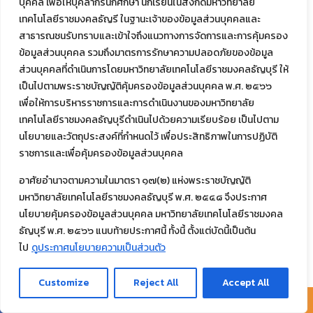
บุคคล เพื่อให้บุคลากรนักศึกษา นักเรียนในสังกัดมหาวิทยาลัย
02/08/2026
เทคโนโลยีราชมงคลธัญรี ในฐานะเจ้าของข้อมูลส่วนบุคคลและ
สาธารณชนรับทราบและเข้าใจถึงแนวทางการจัดการและการคุ้มครอง
ข้อมูลส่วนบุคคล รวมถึงมาตรการรักษาความปลอดภัยของข้อมูล
ส่วนบุคคลที่ดำเนินการโดยมหาวิทยาลัยเทคโนโลยีราชมงคลธัญบุรี ให้
เป็นไปตามพระราชบัญญัติคุ้มครองข้อมูลส่วนบุคคล พ.ศ. ๒๕๖๖
เพื่อให้การบริหารราชการและการดำเนินงานของมหาวิทยาลัย
เทคโนโลยีราชมงคลธัญบุรีดำเนินไปด้วยความเรียบร้อย เป็นไปตาม
นโยบายและวัตถุประสงค์ที่กำหนดไว้ เพื่อประสิทธิภาพในการปฏิบัติ
ราชการและเพื่อคุ้มครองข้อมูลส่วนบุคคล
อาศัยอำนาจตามความในมาตรา ๑๗(๒) แห่งพระราชบัญญัติ
ภาพบรรยากาศ การอบรมเชิงปฏิบัติการ หลักสูตรการอบรมพัฒนา
มหาวิทยาลัยเทคโนโลยีราชมงคลธัญบุรี พ.ศ. ๒๕๔๘ จึงประกาศ
ศักยภาพการสอนของครู รุ่นที่ 1 ณ โรงแรมเชียงใหม่ออคิด (ครู ศศช.)
นโยบายคุ้มครองข้อมูลส่วนบุคคล มหาวิทยาลัยเทคโนโลยีราชมงคล
ธัญบุรี พ.ศ. ๒๕๖๖ แนบท้ายประกาศนี้ ทั้งนี้ ตั้งแต่บัดนี้เป็นต้น
Read more
ไป
ดูประกาศนโยบายความเป็นส่วนตัว
Customize
Reject All
Accept All
29/07/2026