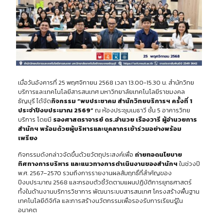
เมื่อวันอังคารที่ 25 พฤศจิกายน 2568 เวลา 13.00-15.30 น. สำนักวิทย
บริการและเทคโนโลยีสารสนเทศ มหาวิทยาลัยเทคโนโลยีราชมงคล
ธัญบุรี ได้จัด
กิจกรรม “พบประชาคม สำนักวิทยบริการฯ ครั้งที่ 1
ประจำปีงบประมาณ 2569”
ณ ห้องประชุมเมธาวี ชั้น 5 อาคารวิทย
บริการ โดยมี
รองศาสตราจารย์ ดร.อำนวย เรืองวารี ผู้อำนวยการ
สำนักฯ พร้อมด้วยผู้บริหารและบุคลากรเข้าร่วมอย่างพร้อม
เพรียง
กิจกรรมดังกล่าวจัดขึ้นด้วยวัตถุประสงค์เพื่อ
ถ่ายทอดนโยบาย
ทิศทางการบริหาร และแนวทางการดำเนินงานของสำนักฯ
ในช่วงปี
พ.ศ. 2567–2570 รวมถึงการรายงานผลสัมฤทธิ์ที่สำคัญของ
ปีงบประมาณ 2568 และกรอบตัวชี้วัดตามแผนปฏิบัติการยุทธศาสตร์
ทั้งในด้านงานบริการวิชาการ พัฒนาระบบสารสนเทศ โครงสร้างพื้นฐาน
เทคโนโลยีดิจิทัล และการสร้างนวัตกรรมเพื่อรองรับการเรียนรู้ใน
อนาคต