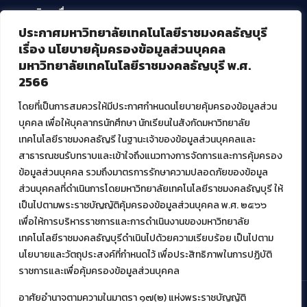
บริการอื่นๆ ของ สวส.
ประกาศมหาวิทยาลัยเทคโนโลยีราชมงคลธัญบุรี
ศูนย์สื่อดิจิทัล
เรื่อง นโยบายคุ้มครองข้อมูลส่วนบุคคล
ศูนย์นวัตกรรมและความรู้
มหาวิทยาลัยเทคโนโลยีราชมงคลธัญบุรี พ.ศ.
ศูนย์พัฒนาและบริการนวัตกรรมดิจิทัล
2566
สมัยใหม่ (MoSeC)
โดยที่เป็นการสมควรให้มีประกาศกำหนดนโยบายคุ้มครองข้อมูลส่วน
บุคคล เพื่อให้บุคลากรนักศึกษา นักเรียนในสังกัดมหาวิทยาลัย
งานบริการวิชาการให้กับหน่วยงานภายนอก
เทคโนโลยีราชมงคลธัญรี ในฐานะเจ้าของข้อมูลส่วนบุคคลและ
สาธารณชนรับทราบและเข้าใจถึงแนวทางการจัดการและการคุ้มครอง
โครงการส่งเสริมและพัฒนาผู้ประกอบการ SME โดย. มทร.ธัญบุรี
ข้อมูลส่วนบุคคล รวมถึงมาตรการรักษาความปลอดภัยของข้อมูล
กิจกรรมการเชื่อมโยงเครือข่ายผู้ให้บริการเครื่องจักรกลทางการ
ส่วนบุคคลที่ดำเนินการโดยมหาวิทยาลัยเทคโนโลยีราชมงคลธัญบุรี ให้
เกษตร ภายใต้โครงการส่งเสริมการรแปรรูปสินค้าเกษตรระดับชุมชน
เป็นไปตามพระราชบัญญัติคุ้มครองข้อมูลส่วนบุคคล พ.ศ. ๒๕๖๖
กรมส่งเสริมอุตสาหกรรม
โครงการยกระดับเศรษฐกิจและสังคมรายตำบลแบบบูรณาการ (1
เพื่อให้การบริหารราชการและการดำเนินงานของมหาวิทยาลัย
ตำบล 1 มหาวิทยาลัย)
เทคโนโลยีราชมงคลธัญบุรีดำเนินไปด้วยความเรียบร้อย เป็นไปตาม
นโยบายและวัตถุประสงค์ที่กำหนดไว้ เพื่อประสิทธิภาพในการปฏิบัติ
ราชการและเพื่อคุ้มครองข้อมูลส่วนบุคคล
อาศัยอำนาจตามความในมาตรา ๑๗(๒) แห่งพระราชบัญญัติ