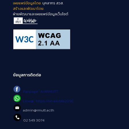
เผยแพร่ข้อมูลโดย.
บุคลากร สวส.
สร้างและพัฒนาโดย.
ฝ่ายพัฒนาและเผยแพร่ข้อมูลเว็บไซต์
ข้อมูลการติดต่อ
Fanpage : AritRMUTT
Line@ : https://lin.ee/tXe209C
admin@rmutt.ac.th
02 549 3074