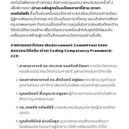
เทคโนโลยีแห่งชาติ (สวทช.) จัดการประชุมเสวนาคณะรับรองครั้งที่ 2
เพื่อพิจารณา
(ร่าง) หลักสูตรโรงเรียนภาษาที่สาม (ภาษา
เทคโนโลยี)
ซึ่งเป็นส่วนหนึ่งของโครงการส่งเสริมนวัตกรรมการเรียน
รู้สู่การพัฒนานวัตกรยุค 4.0 (โรงเรียนภาษาที่สาม) ของสำนักการศึกษา
กรุงเทพมหานคร กิจกรรมนี้ตอกย้ำความมุ่งมั่นในการส่งเสริมทักษะด้าน
โค้ดดิงให้เยาวชนไทย เพื่อเตรียมความพร้อมสำหรับยุคดิจิทัลและขับ
เคลื่อนประเทศไทยสู่การเป็นสังคมแห่งนวัตกรรมอย่างยั่งยืน
รายนามคณะรับรอง (
Endorsement Committee) กรอบ
สมรรถนะโค้ดดิง (ร่าง) Coding Competency Framework:
CCF:
ศาสตราจารย์ ดร.ประภาส จงสถิตย์วัฒนา
ภาควิชาวิศวกรรม
คอมพิวเตอร์ คณะวิศวกรรมศาสตร์ จุฬาลงกรณ์มหาวิทยาลัย
รองศาสตราจารย์ ดร.สักรินทร์ อยู่ผ่อง
คณะพัฒนาธุรกิจและ
อุตสาหกรรม มหาวิทยาลัยเทคโนโลยีพระจอมเกล้าพระนครเหนือ
คุณชนินทร์ พึ่งบุญ ณ อยุธยา
ผู้อำนวยการกองเทคโนโลยีการ
ศึกษา กรุงเทพมหานคร
ดร.เทพชัย ทรัพย์นิธิ
นายกสมาคมปัญญาประดิษฐ์ประเทศไทย
(AIAT)
คุณกิตติรักษ์ ม่วงมิ่งสุข
อุปนายกสมาคมศึกษาและพัฒนา
โอเพ่นซอร์ส กรรมการผู้จัดการ บริษัท คลัสเตอร์คิท จำกัด