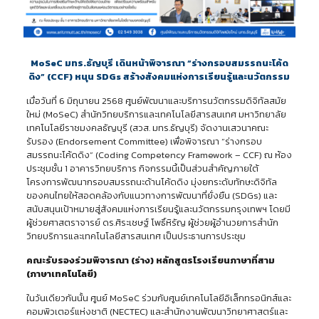
MoSeC มทร.ธัญบุรี เดินหน้าพิจารณา “ร่างกรอบสมรรถนะโค้ด
ดิง” (CCF) หนุน SDGs สร้างสังคมแห่งการเรียนรู้และนวัตกรรม
เมื่อวันที่ 6 มิถุนายน 2568 ศูนย์พัฒนาและบริการนวัตกรรมดิจิทัลสมัย
ใหม่ (MoSeC) สำนักวิทยบริการและเทคโนโลยีสารสนเทศ มหาวิทยาลัย
เทคโนโลยีราชมงคลธัญบุรี (สวส. มทร.ธัญบุรี) จัดงานเสวนาคณะ
รับรอง (Endorsement Committee) เพื่อพิจารณา “ร่างกรอบ
สมรรถนะโค้ดดิง” (Coding Competency Framework – CCF) ณ ห้อง
ประชุมชั้น 1 อาคารวิทยบริการ กิจกรรมนี้เป็นส่วนสำคัญภายใต้
โครงการพัฒนากรอบสมรรถนะด้านโค้ดดิง มุ่งยกระดับทักษะดิจิทัล
ของคนไทยให้สอดคล้องกับแนวทางการพัฒนาที่ยั่งยืน (SDGs) และ
สนับสนุนเป้าหมายสู่สังคมแห่งการเรียนรู้และนวัตกรรมกรุงเทพฯ โดยมี
ผู้ช่วยศาสตราจารย์ ดร.ศิระเชษฐ์ โพธิ์หิรัญ ผู้ช่วยผู้อำนวยการสำนัก
วิทยบริการและเทคโนโลยีสารสนเทศ เป็นประธานการประชุม
คณะรับรองร่วมพิจารณา (ร่าง) หลักสูตรโรงเรียนภาษาที่สาม
(ภาษาเทคโนโลยี)
ในวันเดียวกันนั้น ศูนย์ MoSeC ร่วมกับศูนย์เทคโนโลยีอิเล็กทรอนิกส์และ
คอมพิวเตอร์แห่งชาติ (NECTEC) และสำนักงานพัฒนาวิทยาศาสตร์และ