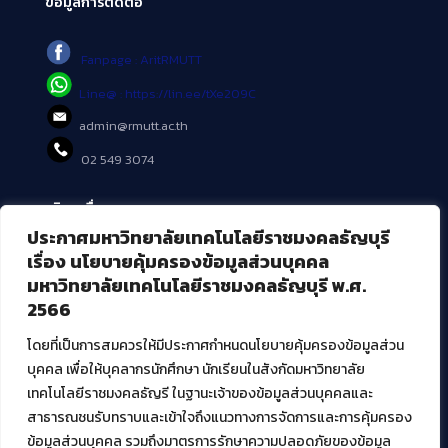
ข้อมูลการติดต่อ
Fanpage : AritRMUTT
Line@ : https://lin.ee/tXe209C
admin@rmutt.ac.th
02 549 3074
บริการอื่นๆ ของ สวส.
ประกาศมหาวิทยาลัยเทคโนโลยีราชมงคลธัญบุรี
ศูนย์สื่อดิจิทัล
เรื่อง นโยบายคุ้มครองข้อมูลส่วนบุคคล
ศูนย์นวัตกรรมและความรู้
มหาวิทยาลัยเทคโนโลยีราชมงคลธัญบุรี พ.ศ.
ศูนย์พัฒนาและบริการนวัตกรรมดิจิทัล
2566
สมัยใหม่ (MoSeC)
โดยที่เป็นการสมควรให้มีประกาศกำหนดนโยบายคุ้มครองข้อมูลส่วน
บุคคล เพื่อให้บุคลากรนักศึกษา นักเรียนในสังกัดมหาวิทยาลัย
งานบริการวิชาการให้กับหน่วยงานภายนอก
เทคโนโลยีราชมงคลธัญรี ในฐานะเจ้าของข้อมูลส่วนบุคคลและ
สาธารณชนรับทราบและเข้าใจถึงแนวทางการจัดการและการคุ้มครอง
โครงการส่งเสริมและพัฒนาผู้ประกอบการ SME โดย. มทร.ธัญบุรี
ข้อมูลส่วนบุคคล รวมถึงมาตรการรักษาความปลอดภัยของข้อมูล