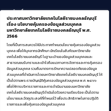
บริการอื่นๆ ของ สวส.
ประกาศมหาวิทยาลัยเทคโนโลยีราชมงคลธัญบุรี
ศูนย์สื่อดิจิทัล
เรื่อง นโยบายคุ้มครองข้อมูลส่วนบุคคล
ศูนย์นวัตกรรมและความรู้
มหาวิทยาลัยเทคโนโลยีราชมงคลธัญบุรี พ.ศ.
ศูนย์พัฒนาและบริการนวัตกรรมดิจิทัล
2566
สมัยใหม่ (MoSeC)
โดยที่เป็นการสมควรให้มีประกาศกำหนดนโยบายคุ้มครองข้อมูลส่วน
บุคคล เพื่อให้บุคลากรนักศึกษา นักเรียนในสังกัดมหาวิทยาลัย
งานบริการวิชาการให้กับหน่วยงานภายนอก
เทคโนโลยีราชมงคลธัญรี ในฐานะเจ้าของข้อมูลส่วนบุคคลและ
สาธารณชนรับทราบและเข้าใจถึงแนวทางการจัดการและการคุ้มครอง
โครงการส่งเสริมและพัฒนาผู้ประกอบการ SME โดย. มทร.ธัญบุรี
ข้อมูลส่วนบุคคล รวมถึงมาตรการรักษาความปลอดภัยของข้อมูล
กิจกรรมการเชื่อมโยงเครือข่ายผู้ให้บริการเครื่องจักรกลทางการ
ส่วนบุคคลที่ดำเนินการโดยมหาวิทยาลัยเทคโนโลยีราชมงคลธัญบุรี ให้
เกษตร ภายใต้โครงการส่งเสริมการรแปรรูปสินค้าเกษตรระดับชุมชน
เป็นไปตามพระราชบัญญัติคุ้มครองข้อมูลส่วนบุคคล พ.ศ. ๒๕๖๖
กรมส่งเสริมอุตสาหกรรม
โครงการยกระดับเศรษฐกิจและสังคมรายตำบลแบบบูรณาการ (1
เพื่อให้การบริหารราชการและการดำเนินงานของมหาวิทยาลัย
ตำบล 1 มหาวิทยาลัย)
เทคโนโลยีราชมงคลธัญบุรีดำเนินไปด้วยความเรียบร้อย เป็นไปตาม
นโยบายและวัตถุประสงค์ที่กำหนดไว้ เพื่อประสิทธิภาพในการปฏิบัติ
ราชการและเพื่อคุ้มครองข้อมูลส่วนบุคคล