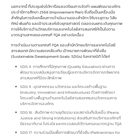
นอกจากนี้ ที่ประชุมยังได้หารือและเตรียมการจัดทำ แผนพัฒนาองค์กร
ประจำปีการศึกษา 2568 (Improvement Plan) ซึ่งถือเป็นเครื่องมือ
สำคัญในการขับเคลื่อนการดำเนินงานของสำนักฯ ให้บรรลุตาม วิสัย
ทัศน์ พันธกิจ และเป้าประสงค์เชิงยุทธศาสตร์ ตลอดจนยกระดับคุณภาพ
การให้บริการด้านวิทยบริการและเทคโนโลยีสารสนเทศให้เป็นไปตาม
มาตรฐานสากลของเกณฑ์ TQA อย่างต่อเนื่อง
การดำเนินงานตามเกณฑ์ TQA ของสำนักวิทยบริการและเทคโนโลยี
สารสนเทศ มีความสอดคล้องกับ เป้าหมายการพัฒนาที่ยั่งยืน
(Sustainable Development Goals: SDGs) ในหลายมิติ ได้แก่
SDG 4 : การศึกษาที่มีคุณภาพ (Quality Education) ผ่านการ
พัฒนาระบบสนับสนุนการเรียนรู้และการบริหารจัดการทรัพยากร
สารสนเทศที่มีประสิทธิภาพ
SDG 9 : อุตสาหกรรม นวัตกรรม และโครงสร้างพื้นฐาน
(Industry, Innovation and Infrastructure) ด้วยการพัฒนา
โครงสร้างพื้นฐานด้านเทคโนโลยีสารสนเทศและนวัตกรรมการ
บริหารจัดการองค์กร
SDG 16 : สันติภาพ ความยุติธรรม และสถาบันที่เข้มแข็ง (Peace,
Justice and Strong Institutions) ส่งเสริมการบริหารองค์กรที่
มีธรรมาภิบาล โปร่งใส และตรวจสอบได้ตามกรอบมาตรฐาน TQA
SDG 17 : ความร่วมมือเพื่อการพัฒนาที่ยั่งยืน (Partnerships for