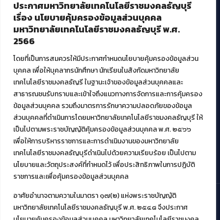
ประกาศมหาวิทยาลัยเทคโนโลยีราชมงคลธัญบุรี
ศูนย์สื่อดิจิทัล
เรื่อง นโยบายคุ้มครองข้อมูลส่วนบุคคล
ศูนย์นวัตกรรมและความรู้
มหาวิทยาลัยเทคโนโลยีราชมงคลธัญบุรี พ.ศ.
ศูนย์พัฒนาและบริการนวัตกรรมดิจิทัล
2566
สมัยใหม่ (MoSeC)
โดยที่เป็นการสมควรให้มีประกาศกำหนดนโยบายคุ้มครองข้อมูลส่วน
บุคคล เพื่อให้บุคลากรนักศึกษา นักเรียนในสังกัดมหาวิทยาลัย
งานบริการวิชาการให้กับหน่วยงานภายนอก
เทคโนโลยีราชมงคลธัญรี ในฐานะเจ้าของข้อมูลส่วนบุคคลและ
สาธารณชนรับทราบและเข้าใจถึงแนวทางการจัดการและการคุ้มครอง
โครงการส่งเสริมและพัฒนาผู้ประกอบการ SME โดย. มทร.ธัญบุรี
ข้อมูลส่วนบุคคล รวมถึงมาตรการรักษาความปลอดภัยของข้อมูล
กิจกรรมการเชื่อมโยงเครือข่ายผู้ให้บริการเครื่องจักรกลทางการ
ส่วนบุคคลที่ดำเนินการโดยมหาวิทยาลัยเทคโนโลยีราชมงคลธัญบุรี ให้
เกษตร ภายใต้โครงการส่งเสริมการรแปรรูปสินค้าเกษตรระดับชุมชน
เป็นไปตามพระราชบัญญัติคุ้มครองข้อมูลส่วนบุคคล พ.ศ. ๒๕๖๖
กรมส่งเสริมอุตสาหกรรม
โครงการยกระดับเศรษฐกิจและสังคมรายตำบลแบบบูรณาการ (1
เพื่อให้การบริหารราชการและการดำเนินงานของมหาวิทยาลัย
ตำบล 1 มหาวิทยาลัย)
เทคโนโลยีราชมงคลธัญบุรีดำเนินไปด้วยความเรียบร้อย เป็นไปตาม
นโยบายและวัตถุประสงค์ที่กำหนดไว้ เพื่อประสิทธิภาพในการปฏิบัติ
ราชการและเพื่อคุ้มครองข้อมูลส่วนบุคคล
อาศัยอำนาจตามความในมาตรา ๑๗(๒) แห่งพระราชบัญญัติ
มหาวิทยาลัยเทคโนโลยีราชมงคลธัญบุรี พ.ศ. ๒๕๔๘ จึงประกาศ
© 2021 สำนักวิทยบริการและเทคโนโลยีสารสนเทศ มหาวิทยาลัย
นโยบายคุ้มครองข้อมูลส่วนบุคคล มหาวิทยาลัยเทคโนโลยีราชมงคล