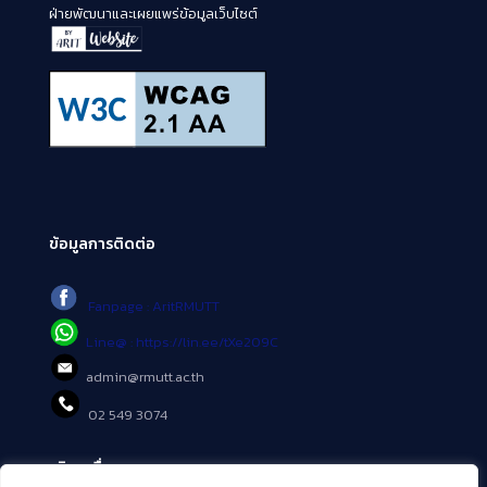
ฝ่ายพัฒนาและเผยแพร่ข้อมูลเว็บไซต์
ข้อมูลการติดต่อ
Fanpage : AritRMUTT
Line@ : https://lin.ee/tXe209C
admin@rmutt.ac.th
02 549 3074
บริการอื่นๆ ของ สวส.