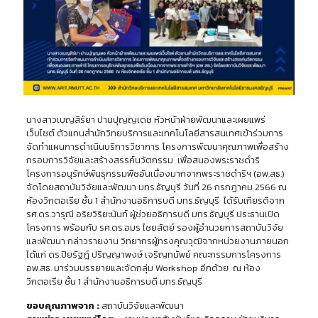
นางสาวเบญสิร์ยา ปานปุญญเดช หัวหน้าฝ่ายพัฒนาและเผยแพร่
เว็บไซต์ ตัวแทนสำนักวิทยบริการและเทคโนโลยีสารสนเทศเข้าร่วมการ
จัดทำแผนการดำเนินบริการวิชาการ โครงการพัฒนาคุณภาพเพื่อสร้าง
กรอบการวิจัยและสร้างสรรค์นวัตกรรม เพื่อสนองพระราชดำริ
โครงการอนุรักษ์พันธุกรรมพืชอันเนื่องมากจากพระราชดำริฯ (อพ.สธ.)
จัดโดยสถาบันวิจัยและพัฒนา มทร.ธัญบุรี วันที่ 26 กรกฎาคม 2566 ณ
ห้องวิกตอเรีย ชั้น 1 สำนักงานอธิการบดี มทร.ธัญบุรี ได้รับเกียรติจาก
รศ.ดร.วารุณี อริยวิริยะนันท์ ผู้ช่วยอธิการบดี มทร.ธัญบุรี ประธานเปิด
โครงการ พร้อมกับ รศ.ดร.อมร ไชยสัตย์ รองผู้อำนวยการสถาบันวิจัย
และพัฒนา กล่าวรายงาน วิทยากรผู้ทรงคุณวุฒิจากหน่วยงานภายนอก
ได้แก่ ดร.ปิยรัฐฎ์ ปริญญาพงษ์ เจริญทนัพย์ คณะกรรมการโครงการ
อพ.สธ. มาร่วมบรรยายและจัดกลุ่ม Workshop อีกด้วย ณ ห้อง
วิกตอเรีย ชั้น 1 สำนักงานอธิการบดี มทร.ธัญบุรี
ขอบคุณภาพจาก :
สถาบันวิจัยและพัฒนา