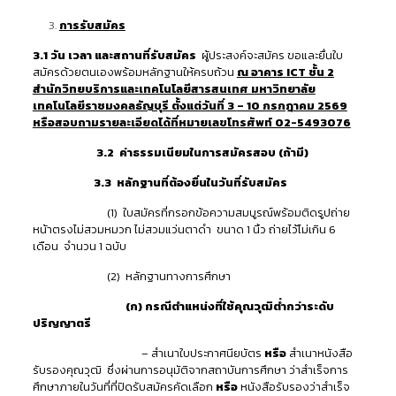
การรับสมัคร
3.1 วัน เวลา และสถานที่รับสมัคร
ผู้ประสงค์จะสมัคร ขอและยื่นใบ
สมัครด้วยตนเองพร้อมหลักฐานให้ครบถ้วน
ณ อาคาร
ICT ชั้น 2
สำนักวิทยบริการและเทคโนโลยีสารสนเทศ มหาวิทยาลัย
เทคโนโลยีราชมงคลธัญบุรี ตั้งแต่วันที่ 3
– 10 กรกฎาคม 2569
หรือสอบถามรายละเอียดได้ที่หมายเลขโทรศัพท์ 02-5493076
3.2 ค่าธรรมเนียมในการสมัครสอบ (ถ้ามี)
3.3 หลักฐานที่ต้องยื่นในวันที่รับสมัคร
(1) ใบสมัครที่กรอกข้อความสมบูรณ์พร้อมติดรูปถ่าย
หน้าตรงไม่สวมหมวก ไม่สวมแว่นตาดำ ขนาด 1 นิ้ว ถ่ายไว้ไม่เกิน 6
เดือน จำนวน 1 ฉบับ
(2) หลักฐานทางการศึกษา
(ก) กรณีตำแหน่งที่ใช้คุณวุฒิต่ำกว่าระดับ
ปริญญาตรี
– สำเนาใบประกาศนียบัตร
หรือ
สำเนาหนังสือ
รับรองคุณวุฒิ ซึ่งผ่านการอนุมัติจากสถาบันการศึกษา ว่าสำเร็จการ
ศึกษาภายในวันที่ที่ปิดรับสมัครคัดเลือก
หรือ
หนังสือรับรองว่าสำเร็จ