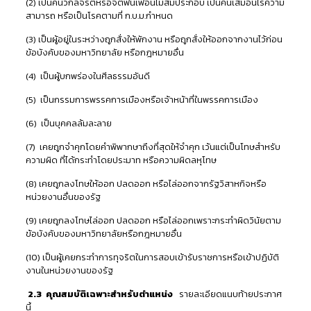
(2) เป็นคนวิกลจริตหรือจิตฟั่นเฟือนไม่สมประกอบ เป็นคนเสมือนไร้ความ
สามารถ หรือเป็นโรคตามที่ ก.บ.ม.กำหนด
(3) เป็นผู้อยู่ในระหว่างถูกสั่งให้พักงาน หรือถูกสั่งให้ออกจากงานไว้ก่อน
ข้อบังคับของมหาวิทยาลัย หรือกฎหมายอื่น
(4) เป็นผู้บกพร่องในศีลธรรมอันดี
(5) เป็นกรรมการพรรคการเมืองหรือเจ้าหน้าที่ในพรรคการเมือง
(6) เป็นบุคคลล้มละลาย
(7) เคยถูกจำคุกโดยคำพิพากษาถึงที่สุดให้จำคุก เว้นแต่เป็นโทษสำหรับ
ความผิด ที่ได้กระทำโดยประมาท หรือความผิดลหุโทษ
(8) เคยถูกลงโทษให้ออก ปลดออก หรือไล่ออกจากรัฐวิสาหกิจหรือ
หน่วยงานอื่นของรัฐ
(9) เคยถูกลงโทษไล่ออก ปลดออก หรือไล่ออกเพราะกระทำผิดวินัยตาม
ข้อบังคับของมหาวิทยาลัยหรือกฎหมายอื่น
(10) เป็นผู้เคยกระทำการทุจริตในการสอบเข้ารับราชการหรือเข้าปฏิบัติ
งานในหน่วยงานของรัฐ
2.3 คุณสมบัติเฉพาะสำหรับตำแหน่ง
รายละเอียดแนบท้ายประกาศ
นี้