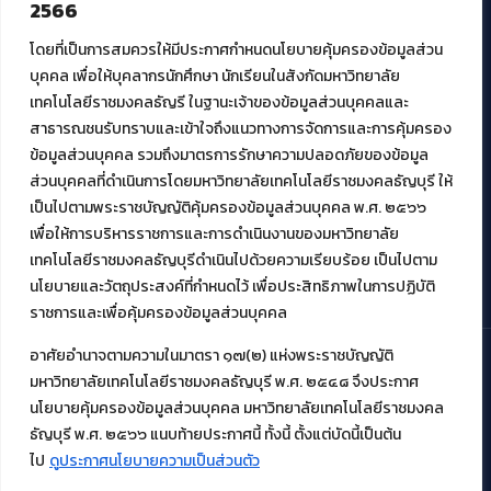
2566
สมัยใหม่ (MoSeC)
โดยที่เป็นการสมควรให้มีประกาศกำหนดนโยบายคุ้มครองข้อมูลส่วน
บุคคล เพื่อให้บุคลากรนักศึกษา นักเรียนในสังกัดมหาวิทยาลัย
งานบริการวิชาการให้กับหน่วยงานภายนอก
เทคโนโลยีราชมงคลธัญรี ในฐานะเจ้าของข้อมูลส่วนบุคคลและ
สาธารณชนรับทราบและเข้าใจถึงแนวทางการจัดการและการคุ้มครอง
โครงการส่งเสริมและพัฒนาผู้ประกอบการ SME โดย. มทร.ธัญบุรี
ข้อมูลส่วนบุคคล รวมถึงมาตรการรักษาความปลอดภัยของข้อมูล
กิจกรรมการเชื่อมโยงเครือข่ายผู้ให้บริการเครื่องจักรกลทางการ
ส่วนบุคคลที่ดำเนินการโดยมหาวิทยาลัยเทคโนโลยีราชมงคลธัญบุรี ให้
เกษตร ภายใต้โครงการส่งเสริมการรแปรรูปสินค้าเกษตรระดับชุมชน
เป็นไปตามพระราชบัญญัติคุ้มครองข้อมูลส่วนบุคคล พ.ศ. ๒๕๖๖
กรมส่งเสริมอุตสาหกรรม
โครงการยกระดับเศรษฐกิจและสังคมรายตำบลแบบบูรณาการ (1
เพื่อให้การบริหารราชการและการดำเนินงานของมหาวิทยาลัย
ตำบล 1 มหาวิทยาลัย)
เทคโนโลยีราชมงคลธัญบุรีดำเนินไปด้วยความเรียบร้อย เป็นไปตาม
นโยบายและวัตถุประสงค์ที่กำหนดไว้ เพื่อประสิทธิภาพในการปฏิบัติ
ราชการและเพื่อคุ้มครองข้อมูลส่วนบุคคล
อาศัยอำนาจตามความในมาตรา ๑๗(๒) แห่งพระราชบัญญัติ
มหาวิทยาลัยเทคโนโลยีราชมงคลธัญบุรี พ.ศ. ๒๕๔๘ จึงประกาศ
© 2021 สำนักวิทยบริการและเทคโนโลยีสารสนเทศ มหาวิทยาลัย
นโยบายคุ้มครองข้อมูลส่วนบุคคล มหาวิทยาลัยเทคโนโลยีราชมงคล
เทคโนโลยีราชมงคลธัญบุรี
ธัญบุรี พ.ศ. ๒๕๖๖ แนบท้ายประกาศนี้ ทั้งนี้ ตั้งแต่บัดนี้เป็นต้น
ไป
ดูประกาศนโยบายความเป็นส่วนตัว