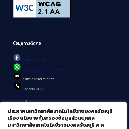
ข้อมูลการติดต่อ
Fanpage : AritRMUTT
Line@ : https://lin.ee/tXe209C
admin@rmutt.ac.th
02 549 3074
บริการอื่นๆ ของ สวส.
ประกาศมหาวิทยาลัยเทคโนโลยีราชมงคลธัญบุรี
ศูนย์สื่อดิจิทัล
เรื่อง นโยบายคุ้มครองข้อมูลส่วนบุคคล
ศูนย์นวัตกรรมและความรู้
มหาวิทยาลัยเทคโนโลยีราชมงคลธัญบุรี พ.ศ.
ศูนย์พัฒนาและบริการนวัตกรรมดิจิทัล