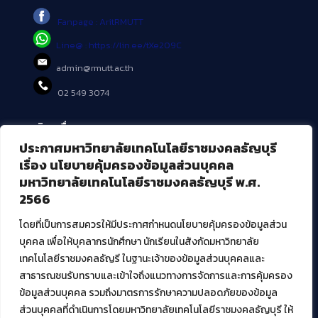
Fanpage : AritRMUTT
Line@ : https://lin.ee/tXe209C
admin@rmutt.ac.th
02 549 3074
บริการอื่นๆ ของ สวส.
ประกาศมหาวิทยาลัยเทคโนโลยีราชมงคลธัญบุรี
ศูนย์สื่อดิจิทัล
เรื่อง นโยบายคุ้มครองข้อมูลส่วนบุคคล
ศูนย์นวัตกรรมและความรู้
มหาวิทยาลัยเทคโนโลยีราชมงคลธัญบุรี พ.ศ.
ศูนย์พัฒนาและบริการนวัตกรรมดิจิทัล
2566
สมัยใหม่ (MoSeC)
โดยที่เป็นการสมควรให้มีประกาศกำหนดนโยบายคุ้มครองข้อมูลส่วน
บุคคล เพื่อให้บุคลากรนักศึกษา นักเรียนในสังกัดมหาวิทยาลัย
งานบริการวิชาการให้กับหน่วยงานภายนอก
เทคโนโลยีราชมงคลธัญรี ในฐานะเจ้าของข้อมูลส่วนบุคคลและ
สาธารณชนรับทราบและเข้าใจถึงแนวทางการจัดการและการคุ้มครอง
โครงการส่งเสริมและพัฒนาผู้ประกอบการ SME โดย. มทร.ธัญบุรี
ข้อมูลส่วนบุคคล รวมถึงมาตรการรักษาความปลอดภัยของข้อมูล
กิจกรรมการเชื่อมโยงเครือข่ายผู้ให้บริการเครื่องจักรกลทางการ
ส่วนบุคคลที่ดำเนินการโดยมหาวิทยาลัยเทคโนโลยีราชมงคลธัญบุรี ให้
เกษตร ภายใต้โครงการส่งเสริมการรแปรรูปสินค้าเกษตรระดับชุมชน