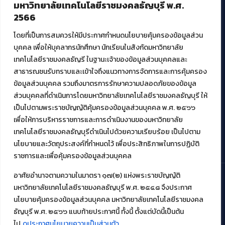
มหาวิทยาลัยเทคโนโลยีราชมงคลธัญบุรี พ.ศ.
ศูนย์พัฒนาและบริการนวัตกรรมดิจิทัล
2566
สมัยใหม่ (MoSeC)
โดยที่เป็นการสมควรให้มีประกาศกำหนดนโยบายคุ้มครองข้อมูลส่วน
บุคคล เพื่อให้บุคลากรนักศึกษา นักเรียนในสังกัดมหาวิทยาลัย
งานบริการวิชาการให้กับหน่วยงานภายนอก
เทคโนโลยีราชมงคลธัญรี ในฐานะเจ้าของข้อมูลส่วนบุคคลและ
สาธารณชนรับทราบและเข้าใจถึงแนวทางการจัดการและการคุ้มครอง
โครงการส่งเสริมและพัฒนาผู้ประกอบการ SME โดย. มทร.ธัญบุรี
ข้อมูลส่วนบุคคล รวมถึงมาตรการรักษาความปลอดภัยของข้อมูล
กิจกรรมการเชื่อมโยงเครือข่ายผู้ให้บริการเครื่องจักรกลทางการ
ส่วนบุคคลที่ดำเนินการโดยมหาวิทยาลัยเทคโนโลยีราชมงคลธัญบุรี ให้
เกษตร ภายใต้โครงการส่งเสริมการรแปรรูปสินค้าเกษตรระดับชุมชน
เป็นไปตามพระราชบัญญัติคุ้มครองข้อมูลส่วนบุคคล พ.ศ. ๒๕๖๖
กรมส่งเสริมอุตสาหกรรม
โครงการยกระดับเศรษฐกิจและสังคมรายตำบลแบบบูรณาการ (1
เพื่อให้การบริหารราชการและการดำเนินงานของมหาวิทยาลัย
ตำบล 1 มหาวิทยาลัย)
เทคโนโลยีราชมงคลธัญบุรีดำเนินไปด้วยความเรียบร้อย เป็นไปตาม
นโยบายและวัตถุประสงค์ที่กำหนดไว้ เพื่อประสิทธิภาพในการปฏิบัติ
ราชการและเพื่อคุ้มครองข้อมูลส่วนบุคคล
อาศัยอำนาจตามความในมาตรา ๑๗(๒) แห่งพระราชบัญญัติ
มหาวิทยาลัยเทคโนโลยีราชมงคลธัญบุรี พ.ศ. ๒๕๔๘ จึงประกาศ
© 2021 สำนักวิทยบริการและเทคโนโลยีสารสนเทศ มหาวิทยาลัย
นโยบายคุ้มครองข้อมูลส่วนบุคคล มหาวิทยาลัยเทคโนโลยีราชมงคล
เทคโนโลยีราชมงคลธัญบุรี
ธัญบุรี พ.ศ. ๒๕๖๖ แนบท้ายประกาศนี้ ทั้งนี้ ตั้งแต่บัดนี้เป็นต้น
ไป
ดูประกาศนโยบายความเป็นส่วนตัว