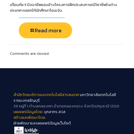
เตือนภัย !! มิจฉาชีพแอบอ้างโครงการฝึกประสบการณ์วิชาชีพในต่าง
ประเทศ หลอกให้นักศึกษาโอนเงิน
Read more
Comments are closed.
สำนักวิทยบริการและเทคโนโลยีสารสนเทศ
มหาวิทยาลัยเทคโนโลยี
ราชมงคลธัญบุรี
39 หมู่ที่ 1 ตำบลคลองหก อำเภอคลองหลวง จังหวัดปทุมธานี 12120
เผยแพร่ข้อมูลโดย.
บุคลากร สวส.
สร้างและพัฒนาโดย.
ฝ่ายพัฒนาและเผยแพร่ข้อมูลเว็บไซต์