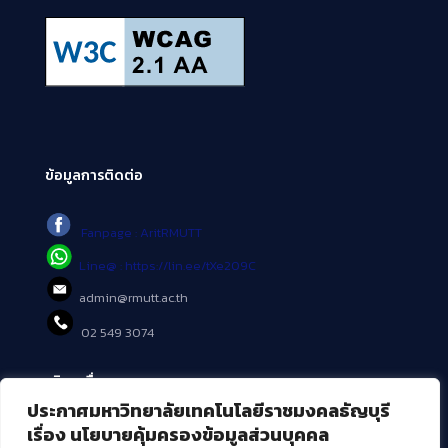
ข้อมูลการติดต่อ
Fanpage : AritRMUTT
Line@ : https://lin.ee/tXe209C
admin@rmutt.ac.th
02 549 3074
บริการอื่นๆ ของ สวส.
ประกาศมหาวิทยาลัยเทคโนโลยีราชมงคลธัญบุรี
ศูนย์สื่อดิจิทัล
เรื่อง นโยบายคุ้มครองข้อมูลส่วนบุคคล
ศูนย์นวัตกรรมและความรู้