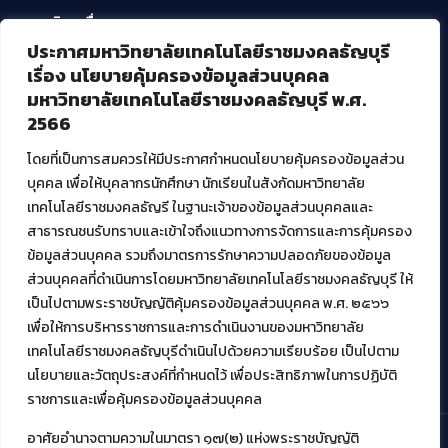
บริการอื่นๆ ของ สวส.
ประกาศมหาวิทยาลัยเทคโนโลยีราชมงคลธัญบุรี
ศูนย์สื่อดิจิทัล
เรื่อง นโยบายคุ้มครองข้อมูลส่วนบุคคล
ศูนย์นวัตกรรมและความรู้
มหาวิทยาลัยเทคโนโลยีราชมงคลธัญบุรี พ.ศ.
ศูนย์พัฒนาและบริการนวัตกรรมดิจิทัล
2566
สมัยใหม่ (MoSeC)
โดยที่เป็นการสมควรให้มีประกาศกำหนดนโยบายคุ้มครองข้อมูลส่วน
บุคคล เพื่อให้บุคลากรนักศึกษา นักเรียนในสังกัดมหาวิทยาลัย
งานบริการวิชาการให้กับหน่วยงานภายนอก
เทคโนโลยีราชมงคลธัญรี ในฐานะเจ้าของข้อมูลส่วนบุคคลและ
สาธารณชนรับทราบและเข้าใจถึงแนวทางการจัดการและการคุ้มครอง
โครงการส่งเสริมและพัฒนาผู้ประกอบการ SME โดย. มทร.ธัญบุรี
ข้อมูลส่วนบุคคล รวมถึงมาตรการรักษาความปลอดภัยของข้อมูล
กิจกรรมการเชื่อมโยงเครือข่ายผู้ให้บริการเครื่องจักรกลทางการ
ส่วนบุคคลที่ดำเนินการโดยมหาวิทยาลัยเทคโนโลยีราชมงคลธัญบุรี ให้
เกษตร ภายใต้โครงการส่งเสริมการรแปรรูปสินค้าเกษตรระดับชุมชน
เป็นไปตามพระราชบัญญัติคุ้มครองข้อมูลส่วนบุคคล พ.ศ. ๒๕๖๖
กรมส่งเสริมอุตสาหกรรม
โครงการยกระดับเศรษฐกิจและสังคมรายตำบลแบบบูรณาการ (1
เพื่อให้การบริหารราชการและการดำเนินงานของมหาวิทยาลัย
ตำบล 1 มหาวิทยาลัย)
เทคโนโลยีราชมงคลธัญบุรีดำเนินไปด้วยความเรียบร้อย เป็นไปตาม
นโยบายและวัตถุประสงค์ที่กำหนดไว้ เพื่อประสิทธิภาพในการปฏิบัติ
ราชการและเพื่อคุ้มครองข้อมูลส่วนบุคคล
อาศัยอำนาจตามความในมาตรา ๑๗(๒) แห่งพระราชบัญญัติ