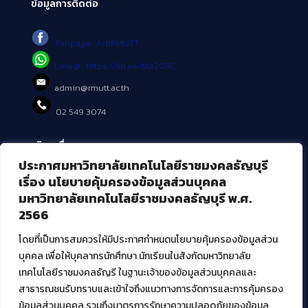
ข้อมูลการติดต่อ
Fanpage : AritRMUTT
Line@ : https://lin.ee/tXe209C
admin@rmutt.ac.th
02 549 3074
บริการอื่นๆ ของ สวส.
ประกาศมหาวิทยาลัยเทคโนโลยีราชมงคลธัญบุรี
ศูนย์สื่อดิจิทัล
เรื่อง นโยบายคุ้มครองข้อมูลส่วนบุคคล
ศูนย์นวัตกรรมและความรู้
มหาวิทยาลัยเทคโนโลยีราชมงคลธัญบุรี พ.ศ.
ศูนย์พัฒนาและบริการนวัตกรรมดิจิทัล
2566
สมัยใหม่ (MoSeC)
โดยที่เป็นการสมควรให้มีประกาศกำหนดนโยบายคุ้มครองข้อมูลส่วน
บุคคล เพื่อให้บุคลากรนักศึกษา นักเรียนในสังกัดมหาวิทยาลัย
งานบริการวิชาการให้กับหน่วยงานภายนอก
เทคโนโลยีราชมงคลธัญรี ในฐานะเจ้าของข้อมูลส่วนบุคคลและ
สาธารณชนรับทราบและเข้าใจถึงแนวทางการจัดการและการคุ้มครอง
โครงการส่งเสริมและพัฒนาผู้ประกอบการ SME โดย. มทร.ธัญบุรี
ข้อมูลส่วนบุคคล รวมถึงมาตรการรักษาความปลอดภัยของข้อมูล