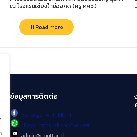
ณ โรงแรมเชียงใหม่ออคิด (ครู ศศช.)
น
Read more
ข้อมูลการติดต่อ
Fanpage : AritRMUTT
ง
Line@ : https://lin.ee/tXe209C
โ
้
admin@rmutt.ac.th