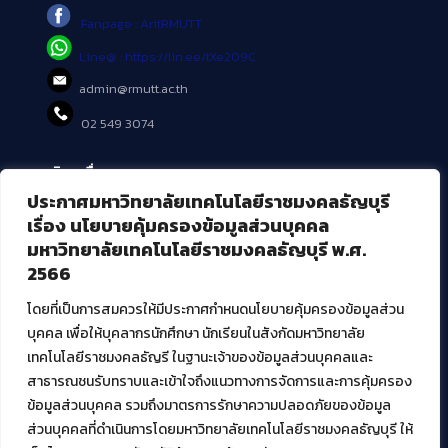
Fanpage : AritRMUTT
Line@ : https://lin.ee/tXe209C
admin@rmutt.ac.th
02 549 3074
บริการอื่นๆ ของ สวส.
ประกาศมหาวิทยาลัยเทคโนโลยีราชมงคลธัญบุรี
ศูนย์สื่อดิจิทัล
เรื่อง นโยบายคุ้มครองข้อมูลส่วนบุคคล
ศูนย์นวัตกรรมและความรู้
มหาวิทยาลัยเทคโนโลยีราชมงคลธัญบุรี พ.ศ.
ศูนย์พัฒนาและบริการนวัตกรรมดิจิทัล
2566
สมัยใหม่ (MoSeC)
โดยที่เป็นการสมควรให้มีประกาศกำหนดนโยบายคุ้มครองข้อมูลส่วน
บุคคล เพื่อให้บุคลากรนักศึกษา นักเรียนในสังกัดมหาวิทยาลัย
งานบริการวิชาการให้กับหน่วยงานภายนอก
เทคโนโลยีราชมงคลธัญรี ในฐานะเจ้าของข้อมูลส่วนบุคคลและ
สาธารณชนรับทราบและเข้าใจถึงแนวทางการจัดการและการคุ้มครอง
โครงการส่งเสริมและพัฒนาผู้ประกอบการ SME โดย. มทร.ธัญบุรี
ข้อมูลส่วนบุคคล รวมถึงมาตรการรักษาความปลอดภัยของข้อมูล
กิจกรรมการเชื่อมโยงเครือข่ายผู้ให้บริการเครื่องจักรกลทางการ
ส่วนบุคคลที่ดำเนินการโดยมหาวิทยาลัยเทคโนโลยีราชมงคลธัญบุรี ให้
เกษตร ภายใต้โครงการส่งเสริมการรแปรรูปสินค้าเกษตรระดับชุมชน