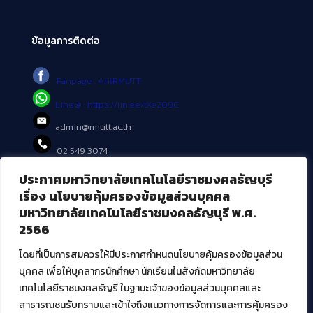
ข้อมูลการติดต่อ
Fanpage : AritRMUTT
Line@ : https://lin.ee/tXe209C
admin@rmutt.ac.th
02 549 3074
ประกาศมหาวิทยาลัยเทคโนโลยีราชมงคลธัญบุรี
บริการอื่นๆ ของ สวส.
เรื่อง นโยบายคุ้มครองข้อมูลส่วนบุคคล
มหาวิทยาลัยเทคโนโลยีราชมงคลธัญบุรี พ.ศ.
ศูนย์สื่อดิจิทัล
2566
ศูนย์นวัตกรรมและความรู้
ศูนย์พัฒนาและบริการนวัตกรรมดิจิทัล
โดยที่เป็นการสมควรให้มีประกาศกำหนดนโยบายคุ้มครองข้อมูลส่วน
สมัยใหม่ (MoSeC)
บุคคล เพื่อให้บุคลากรนักศึกษา นักเรียนในสังกัดมหาวิทยาลัย
เทคโนโลยีราชมงคลธัญรี ในฐานะเจ้าของข้อมูลส่วนบุคคลและ
สาธารณชนรับทราบและเข้าใจถึงแนวทางการจัดการและการคุ้มครอง
งานบริการวิชาการให้กับหน่วยงานภายนอก