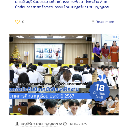
มทร.ธัญบุรี ร่วมบรรยายพิเศษโครงการพัฒนาทักษะด้าน AI แก่
นักศึกษาครุศาสตร์อุตสาหกรรม โดย.เบญสิร์ยา ปานปุญญเดช
0
Read more
เบญสิร์ยา ปานปุญญเดช
at
18/06/2025