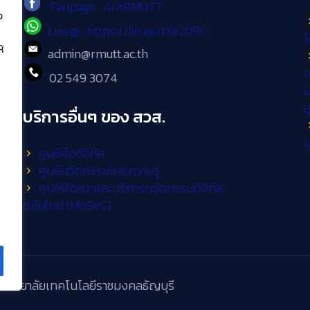
Fanpage : AritRMUTT
ง
Line@ : https://lin.ee/tXe209C
โ
้
admin@rmutt.ac.th
เ
02 549 3074
ม
บริการอื่นๆ ของ สวส.
บ
ศูนย์สื่อดิจิทัล
ศูนย์นวัตกรรมและความรู้
ศูนย์พัฒนาและบริการนวัตกรรมดิจิทัล
สมัยใหม่ (MoSeC)
วิทยาลัยเทคโนโลยีราชมงคลธัญบุรี