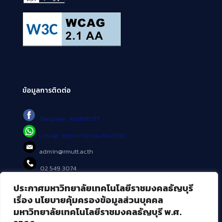
ข้อมูลการติดต่อ
Fanpage : AritRMUTT
Line@ : https://lin.ee/tXe209C
admin@rmutt.ac.th
02 549 3074
ประกาศมหาวิทยาลัยเทคโนโลยีราชมงคลธัญบุรี
บริการอื่นๆ ของ สวส.
เรื่อง นโยบายคุ้มครองข้อมูลส่วนบุคคล
มหาวิทยาลัยเทคโนโลยีราชมงคลธัญบุรี พ.ศ.
ศูนย์สื่อดิจิทัล