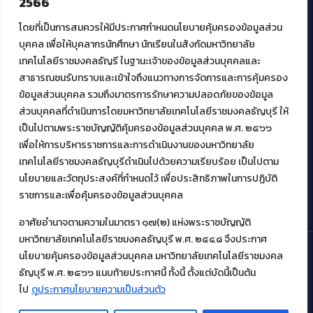
2566
ศูนย์นวัตกรรมและความรู้
ศูนย์พัฒนาและบริการนวัตกรรมดิจิทัล
โดยที่เป็นการสมควรให้มีประกาศกำหนดนโยบายคุ้มครองข้อมูลส่วน
สมัยใหม่ (MoSeC)
บุคคล เพื่อให้บุคลากรนักศึกษา นักเรียนในสังกัดมหาวิทยาลัย
เทคโนโลยีราชมงคลธัญรี ในฐานะเจ้าของข้อมูลส่วนบุคคลและ
สาธารณชนรับทราบและเข้าใจถึงแนวทางการจัดการและการคุ้มครอง
งานบริการวิชาการให้กับหน่วยงานภายนอก
ข้อมูลส่วนบุคคล รวมถึงมาตรการรักษาความปลอดภัยของข้อมูล
ส่วนบุคคลที่ดำเนินการโดยมหาวิทยาลัยเทคโนโลยีราชมงคลธัญบุรี ให้
โครงการส่งเสริมและพัฒนาผู้ประกอบการ SME โดย. มทร.ธัญบุรี
เป็นไปตามพระราชบัญญัติคุ้มครองข้อมูลส่วนบุคคล พ.ศ. ๒๕๖๖
กิจกรรมการเชื่อมโยงเครือข่ายผู้ให้บริการเครื่องจักรกลทางการ
เกษตร ภายใต้โครงการส่งเสริมการรแปรรูปสินค้าเกษตรระดับชุมชน
เพื่อให้การบริหารราชการและการดำเนินงานของมหาวิทยาลัย
กรมส่งเสริมอุตสาหกรรม
เทคโนโลยีราชมงคลธัญบุรีดำเนินไปด้วยความเรียบร้อย เป็นไปตาม
โครงการยกระดับเศรษฐกิจและสังคมรายตำบลแบบบูรณาการ (1
นโยบายและวัตถุประสงค์ที่กำหนดไว้ เพื่อประสิทธิภาพในการปฏิบัติ
ตำบล 1 มหาวิทยาลัย)
ราชการและเพื่อคุ้มครองข้อมูลส่วนบุคคล
อาศัยอำนาจตามความในมาตรา ๑๗(๒) แห่งพระราชบัญญัติ
มหาวิทยาลัยเทคโนโลยีราชมงคลธัญบุรี พ.ศ. ๒๕๔๘ จึงประกาศ
นโยบายคุ้มครองข้อมูลส่วนบุคคล มหาวิทยาลัยเทคโนโลยีราชมงคล
ธัญบุรี พ.ศ. ๒๕๖๖ แนบท้ายประกาศนี้ ทั้งนี้ ตั้งแต่บัดนี้เป็นต้น
© 2021 สำนักวิทยบริการและเทคโนโลยีสารสนเทศ มหาวิทยาลัย
เทคโนโลยีราชมงคลธัญบุรี
ไป
ดูประกาศนโยบายความเป็นส่วนตัว