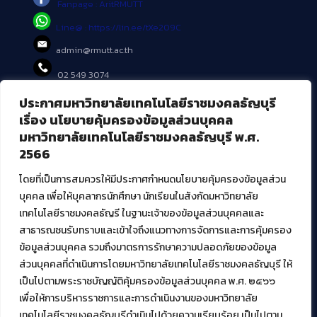
Fanpage : AritRMUTT
Line@ : https://lin.ee/tXe209C
admin@rmutt.ac.th
02 549 3074
ประกาศมหาวิทยาลัยเทคโนโลยีราชมงคลธัญบุรี
บริการอื่นๆ ของ สวส.
เรื่อง นโยบายคุ้มครองข้อมูลส่วนบุคคล
มหาวิทยาลัยเทคโนโลยีราชมงคลธัญบุรี พ.ศ.
ศูนย์สื่อดิจิทัล
2566
ศูนย์นวัตกรรมและความรู้
ศูนย์พัฒนาและบริการนวัตกรรมดิจิทัล
โดยที่เป็นการสมควรให้มีประกาศกำหนดนโยบายคุ้มครองข้อมูลส่วน
สมัยใหม่ (MoSeC)
บุคคล เพื่อให้บุคลากรนักศึกษา นักเรียนในสังกัดมหาวิทยาลัย
เทคโนโลยีราชมงคลธัญรี ในฐานะเจ้าของข้อมูลส่วนบุคคลและ
สาธารณชนรับทราบและเข้าใจถึงแนวทางการจัดการและการคุ้มครอง
งานบริการวิชาการให้กับหน่วยงานภายนอก
ข้อมูลส่วนบุคคล รวมถึงมาตรการรักษาความปลอดภัยของข้อมูล
ส่วนบุคคลที่ดำเนินการโดยมหาวิทยาลัยเทคโนโลยีราชมงคลธัญบุรี ให้
โครงการส่งเสริมและพัฒนาผู้ประกอบการ SME โดย. มทร.ธัญบุรี
เป็นไปตามพระราชบัญญัติคุ้มครองข้อมูลส่วนบุคคล พ.ศ. ๒๕๖๖
กิจกรรมการเชื่อมโยงเครือข่ายผู้ให้บริการเครื่องจักรกลทางการ
เกษตร ภายใต้โครงการส่งเสริมการรแปรรูปสินค้าเกษตรระดับชุมชน
เพื่อให้การบริหารราชการและการดำเนินงานของมหาวิทยาลัย
กรมส่งเสริมอุตสาหกรรม
เทคโนโลยีราชมงคลธัญบุรีดำเนินไปด้วยความเรียบร้อย เป็นไปตาม