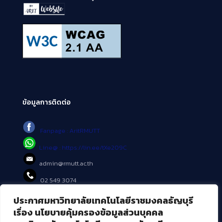
ข้อมูลการติดต่อ
Fanpage : AritRMUTT
Line@ : https://lin.ee/tXe209C
admin@rmutt.ac.th
02 549 3074
ประกาศมหาวิทยาลัยเทคโนโลยีราชมงคลธัญบุรี
บริการอื่นๆ ของ สวส.
เรื่อง นโยบายคุ้มครองข้อมูลส่วนบุคคล