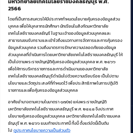
มหาวิทยาลัยเทคโนโลยีราชมงคลธัญบุรี พ.ศ.
ศูนย์สื่อดิจิทัล
2566
ศูนย์นวัตกรรมและความรู้
ศูนย์พัฒนาและบริการนวัตกรรมดิจิทัล
โดยที่เป็นการสมควรให้มีประกาศกำหนดนโยบายคุ้มครองข้อมูลส่วน
สมัยใหม่ (MoSeC)
บุคคล เพื่อให้บุคลากรนักศึกษา นักเรียนในสังกัดมหาวิทยาลัย
เทคโนโลยีราชมงคลธัญรี ในฐานะเจ้าของข้อมูลส่วนบุคคลและ
สาธารณชนรับทราบและเข้าใจถึงแนวทางการจัดการและการคุ้มครอง
งานบริการวิชาการให้กับหน่วยงานภายนอก
ข้อมูลส่วนบุคคล รวมถึงมาตรการรักษาความปลอดภัยของข้อมูล
ส่วนบุคคลที่ดำเนินการโดยมหาวิทยาลัยเทคโนโลยีราชมงคลธัญบุรี ให้
โครงการส่งเสริมและพัฒนาผู้ประกอบการ SME โดย. มทร.ธัญบุรี
เป็นไปตามพระราชบัญญัติคุ้มครองข้อมูลส่วนบุคคล พ.ศ. ๒๕๖๖
กิจกรรมการเชื่อมโยงเครือข่ายผู้ให้บริการเครื่องจักรกลทางการ
เกษตร ภายใต้โครงการส่งเสริมการรแปรรูปสินค้าเกษตรระดับชุมชน
เพื่อให้การบริหารราชการและการดำเนินงานของมหาวิทยาลัย
กรมส่งเสริมอุตสาหกรรม
เทคโนโลยีราชมงคลธัญบุรีดำเนินไปด้วยความเรียบร้อย เป็นไปตาม
โครงการยกระดับเศรษฐกิจและสังคมรายตำบลแบบบูรณาการ (1
นโยบายและวัตถุประสงค์ที่กำหนดไว้ เพื่อประสิทธิภาพในการปฏิบัติ
ตำบล 1 มหาวิทยาลัย)
ราชการและเพื่อคุ้มครองข้อมูลส่วนบุคคล
อาศัยอำนาจตามความในมาตรา ๑๗(๒) แห่งพระราชบัญญัติ
มหาวิทยาลัยเทคโนโลยีราชมงคลธัญบุรี พ.ศ. ๒๕๔๘ จึงประกาศ
นโยบายคุ้มครองข้อมูลส่วนบุคคล มหาวิทยาลัยเทคโนโลยีราชมงคล
ธัญบุรี พ.ศ. ๒๕๖๖ แนบท้ายประกาศนี้ ทั้งนี้ ตั้งแต่บัดนี้เป็นต้น
© 2021 สำนักวิทยบริการและเทคโนโลยีสารสนเทศ มหาวิทยาลัย
เทคโนโลยีราชมงคลธัญบุรี
ไป
ดูประกาศนโยบายความเป็นส่วนตัว