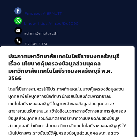
Fanpage : AritRMUTT
Line@ : https://lin.ee/tXe209C
admin@rmutt.ac.th
02 549 3074
ประกาศมหาวิทยาลัยเทคโนโลยีราชมงคลธัญบุรี
บริการอื่นๆ ของ สวส.
เรื่อง นโยบายคุ้มครองข้อมูลส่วนบุคคล
มหาวิทยาลัยเทคโนโลยีราชมงคลธัญบุรี พ.ศ.
ศูนย์สื่อดิจิทัล
2566
ศูนย์นวัตกรรมและความรู้
ศูนย์พัฒนาและบริการนวัตกรรมดิจิทัล
โดยที่เป็นการสมควรให้มีประกาศกำหนดนโยบายคุ้มครองข้อมูลส่วน
สมัยใหม่ (MoSeC)
บุคคล เพื่อให้บุคลากรนักศึกษา นักเรียนในสังกัดมหาวิทยาลัย
เทคโนโลยีราชมงคลธัญรี ในฐานะเจ้าของข้อมูลส่วนบุคคลและ
สาธารณชนรับทราบและเข้าใจถึงแนวทางการจัดการและการคุ้มครอง
งานบริการวิชาการให้กับหน่วยงานภายนอก
ข้อมูลส่วนบุคคล รวมถึงมาตรการรักษาความปลอดภัยของข้อมูล
ส่วนบุคคลที่ดำเนินการโดยมหาวิทยาลัยเทคโนโลยีราชมงคลธัญบุรี ให้
โครงการส่งเสริมและพัฒนาผู้ประกอบการ SME โดย. มทร.ธัญบุรี
เป็นไปตามพระราชบัญญัติคุ้มครองข้อมูลส่วนบุคคล พ.ศ. ๒๕๖๖
กิจกรรมการเชื่อมโยงเครือข่ายผู้ให้บริการเครื่องจักรกลทางการ