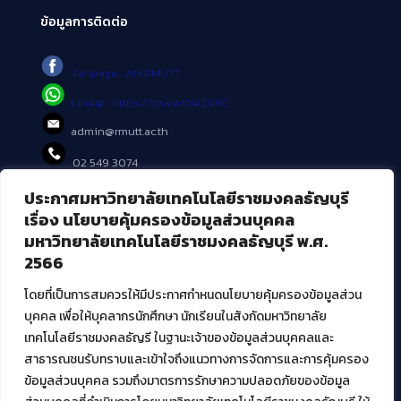
ข้อมูลการติดต่อ
Fanpage : AritRMUTT
Line@ : https://lin.ee/tXe209C
admin@rmutt.ac.th
02 549 3074
ประกาศมหาวิทยาลัยเทคโนโลยีราชมงคลธัญบุรี
บริการอื่นๆ ของ สวส.
เรื่อง นโยบายคุ้มครองข้อมูลส่วนบุคคล
มหาวิทยาลัยเทคโนโลยีราชมงคลธัญบุรี พ.ศ.
ศูนย์สื่อดิจิทัล
2566
ศูนย์นวัตกรรมและความรู้
ศูนย์พัฒนาและบริการนวัตกรรมดิจิทัล
โดยที่เป็นการสมควรให้มีประกาศกำหนดนโยบายคุ้มครองข้อมูลส่วน
สมัยใหม่ (MoSeC)
บุคคล เพื่อให้บุคลากรนักศึกษา นักเรียนในสังกัดมหาวิทยาลัย
เทคโนโลยีราชมงคลธัญรี ในฐานะเจ้าของข้อมูลส่วนบุคคลและ
สาธารณชนรับทราบและเข้าใจถึงแนวทางการจัดการและการคุ้มครอง
งานบริการวิชาการให้กับหน่วยงานภายนอก
ข้อมูลส่วนบุคคล รวมถึงมาตรการรักษาความปลอดภัยของข้อมูล