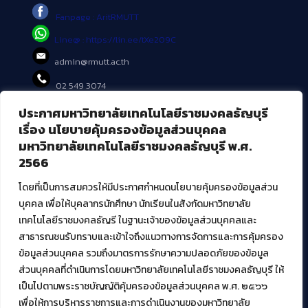
Fanpage : AritRMUTT
Line@ : https://lin.ee/tXe209C
admin@rmutt.ac.th
02 549 3074
ประกาศมหาวิทยาลัยเทคโนโลยีราชมงคลธัญบุรี
บริการอื่นๆ ของ สวส.
เรื่อง นโยบายคุ้มครองข้อมูลส่วนบุคคล
มหาวิทยาลัยเทคโนโลยีราชมงคลธัญบุรี พ.ศ.
ศูนย์สื่อดิจิทัล
2566
ศูนย์นวัตกรรมและความรู้
ศูนย์พัฒนาและบริการนวัตกรรมดิจิทัล
โดยที่เป็นการสมควรให้มีประกาศกำหนดนโยบายคุ้มครองข้อมูลส่วน
สมัยใหม่ (MoSeC)
บุคคล เพื่อให้บุคลากรนักศึกษา นักเรียนในสังกัดมหาวิทยาลัย
เทคโนโลยีราชมงคลธัญรี ในฐานะเจ้าของข้อมูลส่วนบุคคลและ
สาธารณชนรับทราบและเข้าใจถึงแนวทางการจัดการและการคุ้มครอง
งานบริการวิชาการให้กับหน่วยงานภายนอก
ข้อมูลส่วนบุคคล รวมถึงมาตรการรักษาความปลอดภัยของข้อมูล
ส่วนบุคคลที่ดำเนินการโดยมหาวิทยาลัยเทคโนโลยีราชมงคลธัญบุรี ให้
โครงการส่งเสริมและพัฒนาผู้ประกอบการ SME โดย. มทร.ธัญบุรี
เป็นไปตามพระราชบัญญัติคุ้มครองข้อมูลส่วนบุคคล พ.ศ. ๒๕๖๖
กิจกรรมการเชื่อมโยงเครือข่ายผู้ให้บริการเครื่องจักรกลทางการ
เกษตร ภายใต้โครงการส่งเสริมการรแปรรูปสินค้าเกษตรระดับชุมชน
เพื่อให้การบริหารราชการและการดำเนินงานของมหาวิทยาลัย