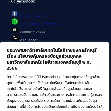
ข้อมูลการติดต่อ
Fanpage : AritRMUTT
Line@ : https://lin.ee/tXe209C
admin@rmutt.ac.th
02 549 3074
ประกาศมหาวิทยาลัยเทคโนโลยีราชมงคลธัญบุรี
บริการอื่นๆ ของ สวส.
เรื่อง นโยบายคุ้มครองข้อมูลส่วนบุคคล
มหาวิทยาลัยเทคโนโลยีราชมงคลธัญบุรี พ.ศ.
ศูนย์สื่อดิจิทัล
2566
ศูนย์นวัตกรรมและความรู้
ศูนย์พัฒนาและบริการนวัตกรรมดิจิทัล
โดยที่เป็นการสมควรให้มีประกาศกำหนดนโยบายคุ้มครองข้อมูลส่วน
สมัยใหม่ (MoSeC)
บุคคล เพื่อให้บุคลากรนักศึกษา นักเรียนในสังกัดมหาวิทยาลัย
เทคโนโลยีราชมงคลธัญรี ในฐานะเจ้าของข้อมูลส่วนบุคคลและ
สาธารณชนรับทราบและเข้าใจถึงแนวทางการจัดการและการคุ้มครอง
งานบริการวิชาการให้กับหน่วยงานภายนอก
ข้อมูลส่วนบุคคล รวมถึงมาตรการรักษาความปลอดภัยของข้อมูล
ส่วนบุคคลที่ดำเนินการโดยมหาวิทยาลัยเทคโนโลยีราชมงคลธัญบุรี ให้
โครงการส่งเสริมและพัฒนาผู้ประกอบการ SME โดย. มทร.ธัญบุรี