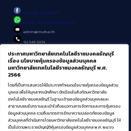
Fanpage : AritRMUTT
Line@ : https://lin.ee/tXe209C
admin@rmutt.ac.th
02 549 3074
ประกาศมหาวิทยาลัยเทคโนโลยีราชมงคลธัญบุรี
บริการอื่นๆ ของ สวส.
เรื่อง นโยบายคุ้มครองข้อมูลส่วนบุคคล
มหาวิทยาลัยเทคโนโลยีราชมงคลธัญบุรี พ.ศ.
ศูนย์สื่อดิจิทัล
2566
ศูนย์นวัตกรรมและความรู้
ศูนย์พัฒนาและบริการนวัตกรรมดิจิทัล
โดยที่เป็นการสมควรให้มีประกาศกำหนดนโยบายคุ้มครองข้อมูลส่วน
สมัยใหม่ (MoSeC)
บุคคล เพื่อให้บุคลากรนักศึกษา นักเรียนในสังกัดมหาวิทยาลัย
เทคโนโลยีราชมงคลธัญรี ในฐานะเจ้าของข้อมูลส่วนบุคคลและ
สาธารณชนรับทราบและเข้าใจถึงแนวทางการจัดการและการคุ้มครอง
งานบริการวิชาการให้กับหน่วยงานภายนอก
ข้อมูลส่วนบุคคล รวมถึงมาตรการรักษาความปลอดภัยของข้อมูล
ส่วนบุคคลที่ดำเนินการโดยมหาวิทยาลัยเทคโนโลยีราชมงคลธัญบุรี ให้
โครงการส่งเสริมและพัฒนาผู้ประกอบการ SME โดย. มทร.ธัญบุรี
เป็นไปตามพระราชบัญญัติคุ้มครองข้อมูลส่วนบุคคล พ.ศ. ๒๕๖๖
กิจกรรมการเชื่อมโยงเครือข่ายผู้ให้บริการเครื่องจักรกลทางการ