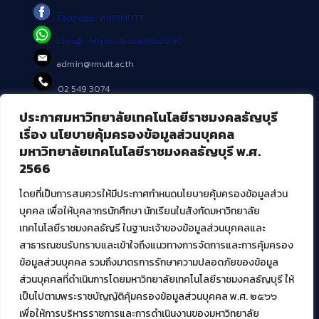
Fanpage : AritRMUTT
Line@ : https://lin.ee/tXe209C
admin@rmutt.ac.th
02 549 3074
ประกาศมหาวิทยาลัยเทคโนโลยีราชมงคลธัญบุรี
บริการอื่นๆ ของ สวส.
เรื่อง นโยบายคุ้มครองข้อมูลส่วนบุคคล
มหาวิทยาลัยเทคโนโลยีราชมงคลธัญบุรี พ.ศ.
ศูนย์สื่อดิจิทัล
2566
ศูนย์นวัตกรรมและความรู้
ศูนย์พัฒนาและบริการนวัตกรรมดิจิทัล
โดยที่เป็นการสมควรให้มีประกาศกำหนดนโยบายคุ้มครองข้อมูลส่วน
สมัยใหม่ (MoSeC)
บุคคล เพื่อให้บุคลากรนักศึกษา นักเรียนในสังกัดมหาวิทยาลัย
เทคโนโลยีราชมงคลธัญรี ในฐานะเจ้าของข้อมูลส่วนบุคคลและ
สาธารณชนรับทราบและเข้าใจถึงแนวทางการจัดการและการคุ้มครอง
งานบริการวิชาการให้กับหน่วยงานภายนอก
ข้อมูลส่วนบุคคล รวมถึงมาตรการรักษาความปลอดภัยของข้อมูล
ส่วนบุคคลที่ดำเนินการโดยมหาวิทยาลัยเทคโนโลยีราชมงคลธัญบุรี ให้
โครงการส่งเสริมและพัฒนาผู้ประกอบการ SME โดย. มทร.ธัญบุรี
เป็นไปตามพระราชบัญญัติคุ้มครองข้อมูลส่วนบุคคล พ.ศ. ๒๕๖๖
กิจกรรมการเชื่อมโยงเครือข่ายผู้ให้บริการเครื่องจักรกลทางการ
เกษตร ภายใต้โครงการส่งเสริมการรแปรรูปสินค้าเกษตรระดับชุมชน
เพื่อให้การบริหารราชการและการดำเนินงานของมหาวิทยาลัย