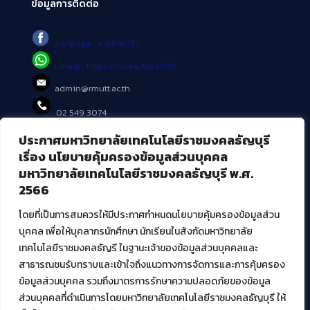
ข้อมูลการติดต่อ
Fanpage : AritRMUTT
Line@ : https://lin.ee/tXe209C
admin@rmutt.ac.th
02 549 3074
ประกาศมหาวิทยาลัยเทคโนโลยีราชมงคลธัญบุรี
บริการอื่นๆ ของ สวส.
เรื่อง นโยบายคุ้มครองข้อมูลส่วนบุคคล
มหาวิทยาลัยเทคโนโลยีราชมงคลธัญบุรี พ.ศ.
ศูนย์สื่อดิจิทัล
2566
ศูนย์นวัตกรรมและความรู้
ศูนย์พัฒนาและบริการนวัตกรรมดิจิทัล
โดยที่เป็นการสมควรให้มีประกาศกำหนดนโยบายคุ้มครองข้อมูลส่วน
สมัยใหม่ (MoSeC)
บุคคล เพื่อให้บุคลากรนักศึกษา นักเรียนในสังกัดมหาวิทยาลัย
เทคโนโลยีราชมงคลธัญรี ในฐานะเจ้าของข้อมูลส่วนบุคคลและ
สาธารณชนรับทราบและเข้าใจถึงแนวทางการจัดการและการคุ้มครอง
งานบริการวิชาการให้กับหน่วยงานภายนอก
ข้อมูลส่วนบุคคล รวมถึงมาตรการรักษาความปลอดภัยของข้อมูล
ส่วนบุคคลที่ดำเนินการโดยมหาวิทยาลัยเทคโนโลยีราชมงคลธัญบุรี ให้
โครงการส่งเสริมและพัฒนาผู้ประกอบการ SME โดย. มทร.ธัญบุรี