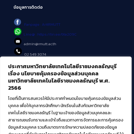
ข้อมูลการติดต่อ
Fanpage : AritRMUTT
Line@ : https://lin.ee/tXe209C
admin@rmutt.ac.th
02 549 3074
ประกาศมหาวิทยาลัยเทคโนโลยีราชมงคลธัญบุรี
บริการอื่นๆ ของ สวส.
เรื่อง นโยบายคุ้มครองข้อมูลส่วนบุคคล
มหาวิทยาลัยเทคโนโลยีราชมงคลธัญบุรี พ.ศ.
ศูนย์สื่อดิจิทัล
2566
ศูนย์นวัตกรรมและความรู้
ศูนย์พัฒนาและบริการนวัตกรรมดิจิทัล
โดยที่เป็นการสมควรให้มีประกาศกำหนดนโยบายคุ้มครองข้อมูลส่วน
สมัยใหม่ (MoSeC)
บุคคล เพื่อให้บุคลากรนักศึกษา นักเรียนในสังกัดมหาวิทยาลัย
เทคโนโลยีราชมงคลธัญรี ในฐานะเจ้าของข้อมูลส่วนบุคคลและ
สาธารณชนรับทราบและเข้าใจถึงแนวทางการจัดการและการคุ้มครอง
งานบริการวิชาการให้กับหน่วยงานภายนอก
ข้อมูลส่วนบุคคล รวมถึงมาตรการรักษาความปลอดภัยของข้อมูล