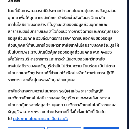
2566
ศูนย์นวัตกรรมและความรู้
ศูนย์พัฒนาและบริการนวัตกรรมดิจิทัล
โดยที่เป็นการสมควรให้มีประกาศกำหนดนโยบายคุ้มครองข้อมูลส่วน
สมัยใหม่ (MoSeC)
บุคคล เพื่อให้บุคลากรนักศึกษา นักเรียนในสังกัดมหาวิทยาลัย
เทคโนโลยีราชมงคลธัญรี ในฐานะเจ้าของข้อมูลส่วนบุคคลและ
สาธารณชนรับทราบและเข้าใจถึงแนวทางการจัดการและการคุ้มครอง
งานบริการวิชาการให้กับหน่วยงานภายนอก
ข้อมูลส่วนบุคคล รวมถึงมาตรการรักษาความปลอดภัยของข้อมูล
ส่วนบุคคลที่ดำเนินการโดยมหาวิทยาลัยเทคโนโลยีราชมงคลธัญบุรี ให้
โครงการส่งเสริมและพัฒนาผู้ประกอบการ SME โดย. มทร.ธัญบุรี
เป็นไปตามพระราชบัญญัติคุ้มครองข้อมูลส่วนบุคคล พ.ศ. ๒๕๖๖
กิจกรรมการเชื่อมโยงเครือข่ายผู้ให้บริการเครื่องจักรกลทางการ
เกษตร ภายใต้โครงการส่งเสริมการรแปรรูปสินค้าเกษตรระดับชุมชน
เพื่อให้การบริหารราชการและการดำเนินงานของมหาวิทยาลัย
กรมส่งเสริมอุตสาหกรรม
เทคโนโลยีราชมงคลธัญบุรีดำเนินไปด้วยความเรียบร้อย เป็นไปตาม
โครงการยกระดับเศรษฐกิจและสังคมรายตำบลแบบบูรณาการ (1
นโยบายและวัตถุประสงค์ที่กำหนดไว้ เพื่อประสิทธิภาพในการปฏิบัติ
ตำบล 1 มหาวิทยาลัย)
ราชการและเพื่อคุ้มครองข้อมูลส่วนบุคคล
อาศัยอำนาจตามความในมาตรา ๑๗(๒) แห่งพระราชบัญญัติ
มหาวิทยาลัยเทคโนโลยีราชมงคลธัญบุรี พ.ศ. ๒๕๔๘ จึงประกาศ
นโยบายคุ้มครองข้อมูลส่วนบุคคล มหาวิทยาลัยเทคโนโลยีราชมงคล
ธัญบุรี พ.ศ. ๒๕๖๖ แนบท้ายประกาศนี้ ทั้งนี้ ตั้งแต่บัดนี้เป็นต้น
© 2021 สำนักวิทยบริการและเทคโนโลยีสารสนเทศ มหาวิทยาลัย
เทคโนโลยีราชมงคลธัญบุรี
ไป
ดูประกาศนโยบายความเป็นส่วนตัว