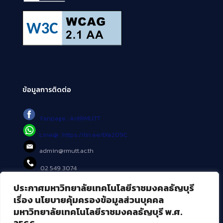
ข้อมูลการติดต่อ
Fanpage : AritRMUTT
Line@ : https://lin.ee/tXe209C
admin@rmutt.ac.th
02 549 3074
ประกาศมหาวิทยาลัยเทคโนโลยีราชมงคลธัญบุรี
บริการอื่นๆ ของ สวส.
เรื่อง นโยบายคุ้มครองข้อมูลส่วนบุคคล
มหาวิทยาลัยเทคโนโลยีราชมงคลธัญบุรี พ.ศ.
ศูนย์สื่อดิจิทัล