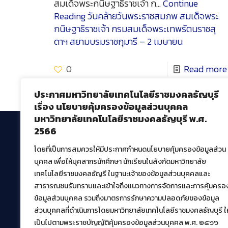
สมเด็จพระกนิษฐาธิราชเจ้า ก…
Continue
Reading
วันคล้ายวันพระราชสมภพ สมเด็จพระ
กนิษฐาธิราชเจ้า กรมสมเด็จพระเทพรัตนราชสุ
ดาฯ สยามบรมราชกุมารี – 2 เมษายน
0
Read more
ประกาศมหาวิทยาลัยเทคโนโลยีราชมงคลธัญบุรี
เรื่อง นโยบายคุ้มครองข้อมูลส่วนบุคคล
มหาวิทยาลัยเทคโนโลยีราชมงคลธัญบุรี พ.ศ.
2566
โดยที่เป็นการสมควรให้มีประกาศกำหนดนโยบายคุ้มครองข้อมูลส่วน
สำนักวิทยบริการและเทคโนโลยีสารสนเทศ
บุคคล เพื่อให้บุคลากรนักศึกษา นักเรียนในสังกัดมหาวิทยาลัย
มหาวิทยาลัยเทคโนโลยีราชมงคลธัญบุรี
เทคโนโลยีราชมงคลธัญรี ในฐานะเจ้าของข้อมูลส่วนบุคคลและ
39 หมู่ที่ 1 ตำบลคลองหก อำเภอคลองหลวง จังหวัด
สาธารณชนรับทราบและเข้าใจถึงแนวทางการจัดการและการคุ้มครอ
ปทุมธานี 12120
ข้อมูลส่วนบุคคล รวมถึงมาตรการรักษาความปลอดภัยของข้อมูล
เผยแพร่ข้อมูลโดย.
บุคลากร สวส.
ส่วนบุคคลที่ดำเนินการโดยมหาวิทยาลัยเทคโนโลยีราชมงคลธัญบุรี ให
เป็นไปตามพระราชบัญญัติคุ้มครองข้อมูลส่วนบุคคล พ.ศ. ๒๕๖๖
สร้างและพัฒนาโดย.