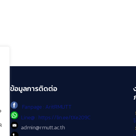
ข้อมูลการติดต่อ
Fanpage : AritRMUTT
ง
Line@ : https://lin.ee/tXe209C
โ
้
admin@rmutt.ac.th
เ