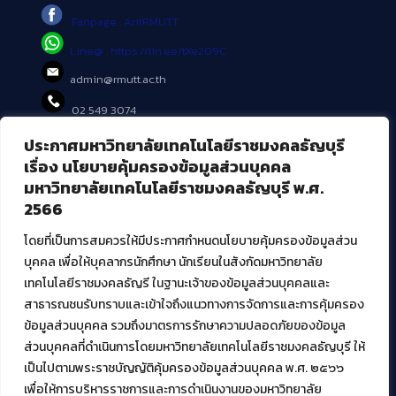
Fanpage : AritRMUTT
Line@ : https://lin.ee/tXe209C
admin@rmutt.ac.th
02 549 3074
ประกาศมหาวิทยาลัยเทคโนโลยีราชมงคลธัญบุรี
บริการอื่นๆ ของ สวส.
เรื่อง นโยบายคุ้มครองข้อมูลส่วนบุคคล
มหาวิทยาลัยเทคโนโลยีราชมงคลธัญบุรี พ.ศ.
ศูนย์สื่อดิจิทัล
2566
ศูนย์นวัตกรรมและความรู้
ศูนย์พัฒนาและบริการนวัตกรรมดิจิทัล
โดยที่เป็นการสมควรให้มีประกาศกำหนดนโยบายคุ้มครองข้อมูลส่วน
สมัยใหม่ (MoSeC)
บุคคล เพื่อให้บุคลากรนักศึกษา นักเรียนในสังกัดมหาวิทยาลัย
เทคโนโลยีราชมงคลธัญรี ในฐานะเจ้าของข้อมูลส่วนบุคคลและ
สาธารณชนรับทราบและเข้าใจถึงแนวทางการจัดการและการคุ้มครอง
งานบริการวิชาการให้กับหน่วยงานภายนอก
ข้อมูลส่วนบุคคล รวมถึงมาตรการรักษาความปลอดภัยของข้อมูล
ส่วนบุคคลที่ดำเนินการโดยมหาวิทยาลัยเทคโนโลยีราชมงคลธัญบุรี ให้
โครงการส่งเสริมและพัฒนาผู้ประกอบการ SME โดย. มทร.ธัญบุรี
เป็นไปตามพระราชบัญญัติคุ้มครองข้อมูลส่วนบุคคล พ.ศ. ๒๕๖๖
กิจกรรมการเชื่อมโยงเครือข่ายผู้ให้บริการเครื่องจักรกลทางการ
เกษตร ภายใต้โครงการส่งเสริมการรแปรรูปสินค้าเกษตรระดับชุมชน
เพื่อให้การบริหารราชการและการดำเนินงานของมหาวิทยาลัย