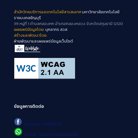
สำนักวิทยบริการและเทคโนโลยีสารสนเทศ
มหาวิทยาลัยเทคโนโลยี
ราชมงคลธัญบุรี
39 หมู่ที่ 1 ตำบลคลองหก อำเภอคลองหลวง จังหวัดปทุมธานี 12120
เผยแพร่ข้อมูลโดย.
บุคลากร สวส.
สร้างและพัฒนาโดย.
ฝ่ายพัฒนาและเผยแพร่ข้อมูลเว็บไซต์
ข้อมูลการติดต่อ
Fanpage : AritRMUTT
Line@ : https://lin.ee/tXe209C