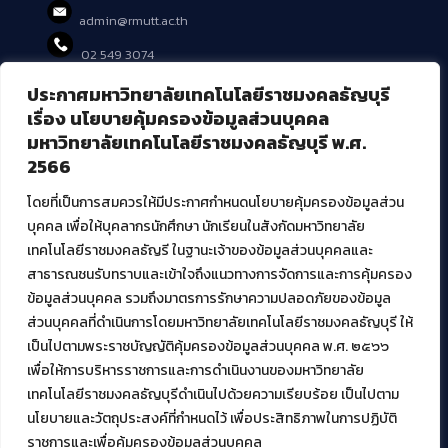
admin@rmutt.ac.th
02 549 3074
ประกาศมหาวิทยาลัยเทคโนโลยีราชมงคลธัญบุรี
บริการอื่นๆ ของ สวส.
เรื่อง นโยบายคุ้มครองข้อมูลส่วนบุคคล
มหาวิทยาลัยเทคโนโลยีราชมงคลธัญบุรี พ.ศ.
ศูนย์สื่อดิจิทัล
2566
ศูนย์นวัตกรรมและความรู้
ศูนย์พัฒนาและบริการนวัตกรรมดิจิทัล
โดยที่เป็นการสมควรให้มีประกาศกำหนดนโยบายคุ้มครองข้อมูลส่วน
สมัยใหม่ (MoSeC)
บุคคล เพื่อให้บุคลากรนักศึกษา นักเรียนในสังกัดมหาวิทยาลัย
เทคโนโลยีราชมงคลธัญรี ในฐานะเจ้าของข้อมูลส่วนบุคคลและ
สาธารณชนรับทราบและเข้าใจถึงแนวทางการจัดการและการคุ้มครอง
งานบริการวิชาการให้กับหน่วยงานภายนอก
ข้อมูลส่วนบุคคล รวมถึงมาตรการรักษาความปลอดภัยของข้อมูล
ส่วนบุคคลที่ดำเนินการโดยมหาวิทยาลัยเทคโนโลยีราชมงคลธัญบุรี ให้
โครงการส่งเสริมและพัฒนาผู้ประกอบการ SME โดย. มทร.ธัญบุรี
เป็นไปตามพระราชบัญญัติคุ้มครองข้อมูลส่วนบุคคล พ.ศ. ๒๕๖๖
กิจกรรมการเชื่อมโยงเครือข่ายผู้ให้บริการเครื่องจักรกลทางการ
เกษตร ภายใต้โครงการส่งเสริมการรแปรรูปสินค้าเกษตรระดับชุมชน
เพื่อให้การบริหารราชการและการดำเนินงานของมหาวิทยาลัย
กรมส่งเสริมอุตสาหกรรม
เทคโนโลยีราชมงคลธัญบุรีดำเนินไปด้วยความเรียบร้อย เป็นไปตาม
โครงการยกระดับเศรษฐกิจและสังคมรายตำบลแบบบูรณาการ (1
นโยบายและวัตถุประสงค์ที่กำหนดไว้ เพื่อประสิทธิภาพในการปฏิบัติ
ตำบล 1 มหาวิทยาลัย)
ราชการและเพื่อคุ้มครองข้อมูลส่วนบุคคล