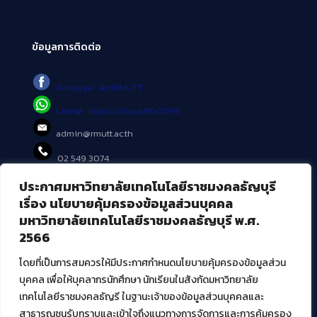
ข้อมูลการติดต่อ
Fanpage : AritRMUTT
Line@ : https://lin.ee/tXe209C
admin@rmutt.ac.th
02 549 3074
ประกาศมหาวิทยาลัยเทคโนโลยีราชมงคลธัญบุรี
บริการอื่นๆ ของ สวส.
เรื่อง นโยบายคุ้มครองข้อมูลส่วนบุคคล
มหาวิทยาลัยเทคโนโลยีราชมงคลธัญบุรี พ.ศ.
ศูนย์สื่อดิจิทัล
2566
ศูนย์นวัตกรรมและความรู้
ศูนย์พัฒนาและบริการนวัตกรรมดิจิทัล
โดยที่เป็นการสมควรให้มีประกาศกำหนดนโยบายคุ้มครองข้อมูลส่วน
สมัยใหม่ (MoSeC)
บุคคล เพื่อให้บุคลากรนักศึกษา นักเรียนในสังกัดมหาวิทยาลัย
เทคโนโลยีราชมงคลธัญรี ในฐานะเจ้าของข้อมูลส่วนบุคคลและ
สาธารณชนรับทราบและเข้าใจถึงแนวทางการจัดการและการคุ้มครอง