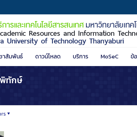
ชาสัมพันธ์
ดาวน์โหลด
บริการ
MoSeC
ข้
ิทักษ์
ors