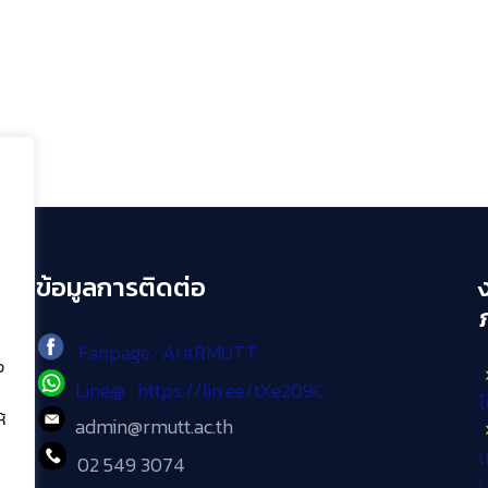
ข้อมูลการติดต่อ
Fanpage : AritRMUTT
ง
Line@ : https://lin.ee/tXe209C
โ
้
admin@rmutt.ac.th
เ
02 549 3074
ม