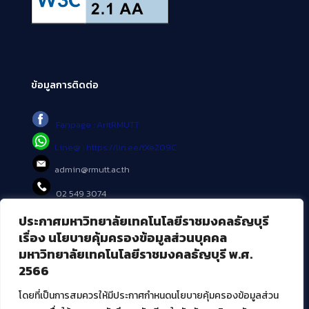
ข้อมูลการติดต่อ
Fanpage : AritRMUTT
Line@ : https://lin.ee/tXe209C
admin@rmutt.ac.th
02 549 3074
ประกาศมหาวิทยาลัยเทคโนโลยีราชมงคลธัญบุรี
บริการอื่นๆ ของ สวส.
เรื่อง นโยบายคุ้มครองข้อมูลส่วนบุคคล
มหาวิทยาลัยเทคโนโลยีราชมงคลธัญบุรี พ.ศ.
ศูนย์สื่อดิจิทัล
2566
ศูนย์นวัตกรรมและความรู้
ศูนย์พัฒนาและบริการนวัตกรรมดิจิทัล
โดยที่เป็นการสมควรให้มีประกาศกำหนดนโยบายคุ้มครองข้อมูลส่วน
สมัยใหม่ (MoSeC)