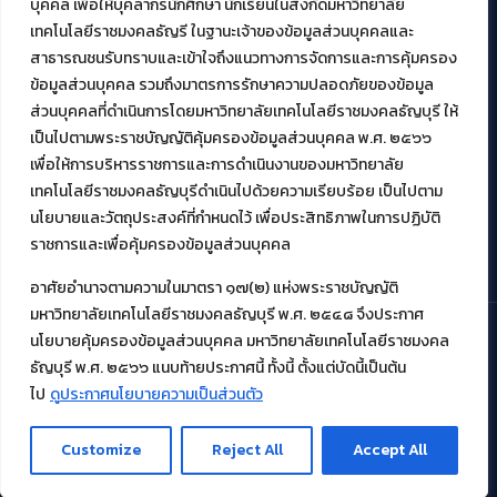
บุคคล เพื่อให้บุคลากรนักศึกษา นักเรียนในสังกัดมหาวิทยาลัย
เทคโนโลยีราชมงคลธัญรี ในฐานะเจ้าของข้อมูลส่วนบุคคลและ
สาธารณชนรับทราบและเข้าใจถึงแนวทางการจัดการและการคุ้มครอง
งานบริการวิชาการให้กับหน่วยงานภายนอก
ข้อมูลส่วนบุคคล รวมถึงมาตรการรักษาความปลอดภัยของข้อมูล
ส่วนบุคคลที่ดำเนินการโดยมหาวิทยาลัยเทคโนโลยีราชมงคลธัญบุรี ให้
โครงการส่งเสริมและพัฒนาผู้ประกอบการ SME โดย. มทร.ธัญบุรี
เป็นไปตามพระราชบัญญัติคุ้มครองข้อมูลส่วนบุคคล พ.ศ. ๒๕๖๖
กิจกรรมการเชื่อมโยงเครือข่ายผู้ให้บริการเครื่องจักรกลทางการ
เกษตร ภายใต้โครงการส่งเสริมการรแปรรูปสินค้าเกษตรระดับชุมชน
เพื่อให้การบริหารราชการและการดำเนินงานของมหาวิทยาลัย
กรมส่งเสริมอุตสาหกรรม
เทคโนโลยีราชมงคลธัญบุรีดำเนินไปด้วยความเรียบร้อย เป็นไปตาม
โครงการยกระดับเศรษฐกิจและสังคมรายตำบลแบบบูรณาการ (1
นโยบายและวัตถุประสงค์ที่กำหนดไว้ เพื่อประสิทธิภาพในการปฏิบัติ
ตำบล 1 มหาวิทยาลัย)
ราชการและเพื่อคุ้มครองข้อมูลส่วนบุคคล
อาศัยอำนาจตามความในมาตรา ๑๗(๒) แห่งพระราชบัญญัติ
มหาวิทยาลัยเทคโนโลยีราชมงคลธัญบุรี พ.ศ. ๒๕๔๘ จึงประกาศ
นโยบายคุ้มครองข้อมูลส่วนบุคคล มหาวิทยาลัยเทคโนโลยีราชมงคล
ธัญบุรี พ.ศ. ๒๕๖๖ แนบท้ายประกาศนี้ ทั้งนี้ ตั้งแต่บัดนี้เป็นต้น
© 2021 สำนักวิทยบริการและเทคโนโลยีสารสนเทศ มหาวิทยาลัย
เทคโนโลยีราชมงคลธัญบุรี
ไป
ดูประกาศนโยบายความเป็นส่วนตัว
Customize
Reject All
Accept All