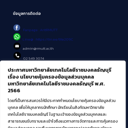
ข้อมูลการติดต่อ
Fanpage : AritRMUTT
Line@ : https://lin.ee/tXe209C
admin@rmutt.ac.th
02 549 3074
ประกาศมหาวิทยาลัยเทคโนโลยีราชมงคลธัญบุรี
บริการอื่นๆ ของ สวส.
เรื่อง นโยบายคุ้มครองข้อมูลส่วนบุคคล
มหาวิทยาลัยเทคโนโลยีราชมงคลธัญบุรี พ.ศ.
ศูนย์สื่อดิจิทัล
2566
ศูนย์นวัตกรรมและความรู้
ศูนย์พัฒนาและบริการนวัตกรรมดิจิทัล
โดยที่เป็นการสมควรให้มีประกาศกำหนดนโยบายคุ้มครองข้อมูลส่วน
สมัยใหม่ (MoSeC)
บุคคล เพื่อให้บุคลากรนักศึกษา นักเรียนในสังกัดมหาวิทยาลัย
เทคโนโลยีราชมงคลธัญรี ในฐานะเจ้าของข้อมูลส่วนบุคคลและ
สาธารณชนรับทราบและเข้าใจถึงแนวทางการจัดการและการคุ้มครอง
งานบริการวิชาการให้กับหน่วยงานภายนอก