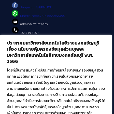
Fanpage : AritRMUTT
Line@ : https://lin.ee/tXe209C
admin@rmutt.ac.th
02 549 3074
ประกาศมหาวิทยาลัยเทคโนโลยีราชมงคลธัญบุรี
บริการอื่นๆ ของ สวส.
เรื่อง นโยบายคุ้มครองข้อมูลส่วนบุคคล
มหาวิทยาลัยเทคโนโลยีราชมงคลธัญบุรี พ.ศ.
ศูนย์สื่อดิจิทัล
2566
ศูนย์นวัตกรรมและความรู้
ศูนย์พัฒนาและบริการนวัตกรรมดิจิทัล
โดยที่เป็นการสมควรให้มีประกาศกำหนดนโยบายคุ้มครองข้อมูลส่วน
สมัยใหม่ (MoSeC)
บุคคล เพื่อให้บุคลากรนักศึกษา นักเรียนในสังกัดมหาวิทยาลัย
เทคโนโลยีราชมงคลธัญรี ในฐานะเจ้าของข้อมูลส่วนบุคคลและ
สาธารณชนรับทราบและเข้าใจถึงแนวทางการจัดการและการคุ้มครอง
งานบริการวิชาการให้กับหน่วยงานภายนอก
ข้อมูลส่วนบุคคล รวมถึงมาตรการรักษาความปลอดภัยของข้อมูล
ส่วนบุคคลที่ดำเนินการโดยมหาวิทยาลัยเทคโนโลยีราชมงคลธัญบุรี ให้
โครงการส่งเสริมและพัฒนาผู้ประกอบการ SME โดย. มทร.ธัญบุรี
เป็นไปตามพระราชบัญญัติคุ้มครองข้อมูลส่วนบุคคล พ.ศ. ๒๕๖๖
กิจกรรมการเชื่อมโยงเครือข่ายผู้ให้บริการเครื่องจักรกลทางการ
เกษตร ภายใต้โครงการส่งเสริมการรแปรรูปสินค้าเกษตรระดับชุมชน
เพื่อให้การบริหารราชการและการดำเนินงานของมหาวิทยาลัย