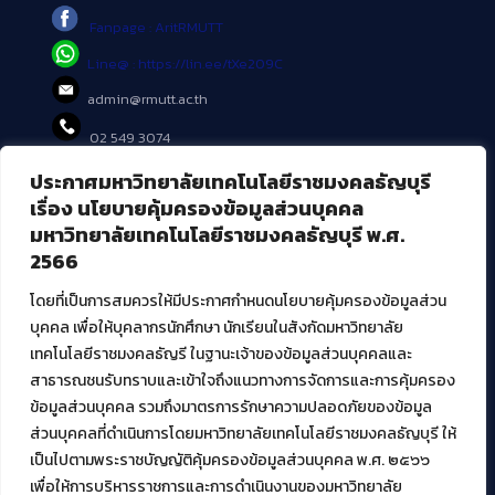
Fanpage : AritRMUTT
Line@ : https://lin.ee/tXe209C
admin@rmutt.ac.th
02 549 3074
ประกาศมหาวิทยาลัยเทคโนโลยีราชมงคลธัญบุรี
บริการอื่นๆ ของ สวส.
เรื่อง นโยบายคุ้มครองข้อมูลส่วนบุคคล
มหาวิทยาลัยเทคโนโลยีราชมงคลธัญบุรี พ.ศ.
ศูนย์สื่อดิจิทัล
2566
ศูนย์นวัตกรรมและความรู้
ศูนย์พัฒนาและบริการนวัตกรรมดิจิทัล
โดยที่เป็นการสมควรให้มีประกาศกำหนดนโยบายคุ้มครองข้อมูลส่วน
สมัยใหม่ (MoSeC)
บุคคล เพื่อให้บุคลากรนักศึกษา นักเรียนในสังกัดมหาวิทยาลัย
เทคโนโลยีราชมงคลธัญรี ในฐานะเจ้าของข้อมูลส่วนบุคคลและ
สาธารณชนรับทราบและเข้าใจถึงแนวทางการจัดการและการคุ้มครอง
งานบริการวิชาการให้กับหน่วยงานภายนอก
ข้อมูลส่วนบุคคล รวมถึงมาตรการรักษาความปลอดภัยของข้อมูล
ส่วนบุคคลที่ดำเนินการโดยมหาวิทยาลัยเทคโนโลยีราชมงคลธัญบุรี ให้
โครงการส่งเสริมและพัฒนาผู้ประกอบการ SME โดย. มทร.ธัญบุรี
เป็นไปตามพระราชบัญญัติคุ้มครองข้อมูลส่วนบุคคล พ.ศ. ๒๕๖๖
กิจกรรมการเชื่อมโยงเครือข่ายผู้ให้บริการเครื่องจักรกลทางการ
เกษตร ภายใต้โครงการส่งเสริมการรแปรรูปสินค้าเกษตรระดับชุมชน
เพื่อให้การบริหารราชการและการดำเนินงานของมหาวิทยาลัย