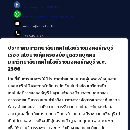
Fanpage : AritRMUTT
Line@ : https://lin.ee/tXe209C
admin@rmutt.ac.th
02 549 3074
ประกาศมหาวิทยาลัยเทคโนโลยีราชมงคลธัญบุรี
บริการอื่นๆ ของ สวส.
เรื่อง นโยบายคุ้มครองข้อมูลส่วนบุคคล
มหาวิทยาลัยเทคโนโลยีราชมงคลธัญบุรี พ.ศ.
ศูนย์สื่อดิจิทัล
2566
ศูนย์นวัตกรรมและความรู้
ศูนย์พัฒนาและบริการนวัตกรรมดิจิทัล
โดยที่เป็นการสมควรให้มีประกาศกำหนดนโยบายคุ้มครองข้อมูลส่วน
สมัยใหม่ (MoSeC)
บุคคล เพื่อให้บุคลากรนักศึกษา นักเรียนในสังกัดมหาวิทยาลัย
เทคโนโลยีราชมงคลธัญรี ในฐานะเจ้าของข้อมูลส่วนบุคคลและ
สาธารณชนรับทราบและเข้าใจถึงแนวทางการจัดการและการคุ้มครอง
งานบริการวิชาการให้กับหน่วยงานภายนอก
ข้อมูลส่วนบุคคล รวมถึงมาตรการรักษาความปลอดภัยของข้อมูล
ส่วนบุคคลที่ดำเนินการโดยมหาวิทยาลัยเทคโนโลยีราชมงคลธัญบุรี ให้
โครงการส่งเสริมและพัฒนาผู้ประกอบการ SME โดย. มทร.ธัญบุรี
เป็นไปตามพระราชบัญญัติคุ้มครองข้อมูลส่วนบุคคล พ.ศ. ๒๕๖๖
กิจกรรมการเชื่อมโยงเครือข่ายผู้ให้บริการเครื่องจักรกลทางการ
เกษตร ภายใต้โครงการส่งเสริมการรแปรรูปสินค้าเกษตรระดับชุมชน
เพื่อให้การบริหารราชการและการดำเนินงานของมหาวิทยาลัย